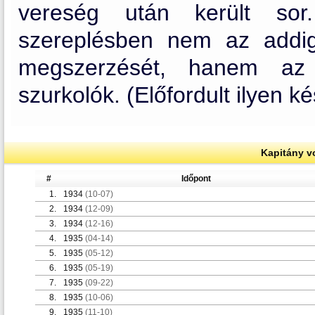
vereség után került sor
szereplésben nem az addig
megszerzését, hanem az 
szurkolók. (Előfordult ilyen ké
Kapitány v
#
Időpont
1.
1934
(10-07)
2.
1934
(12-09)
3.
1934
(12-16)
4.
1935
(04-14)
5.
1935
(05-12)
6.
1935
(05-19)
7.
1935
(09-22)
8.
1935
(10-06)
9.
1935
(11-10)