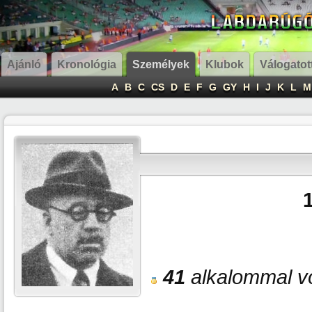
Ajánló
Kronológia
Személyek
Klubok
Válogatot
A
B
C
CS
D
E
F
G
GY
H
I
J
K
L
M
41
alkalommal vo