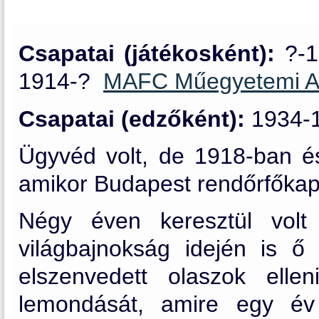
Csapatai (játékosként):
?-
1914-?
MAFC Műegyetemi Atl
Csapatai (edzőként):
1934-
Ügyvéd volt, de 1918-ban é
amikor Budapest rendőrfőkapit
Négy éven keresztül volt
világbajnokság idején is ő 
elszenvedett olaszok elle
lemondását, amire egy év