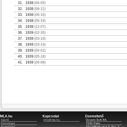
31.
1938
(06-05)
32.
1938
(06-12)
33.
1938
(06-16)
34.
1938
(06-19)
35.
1938
(12-07)
36.
1939
(02-26)
37.
1939
(03-16)
38.
1939
(03-19)
39.
1939
(04-02)
40.
1939
(05-18)
41.
1939
(06-08)
MLA.hu
Kapcsolat
Üzemeltető
Ajánló
info@mla.hu
Govern-Soft Kft.
Kronológia
7030 Paks
Személyek
Váci Mihály utca 3. Fsz. 2