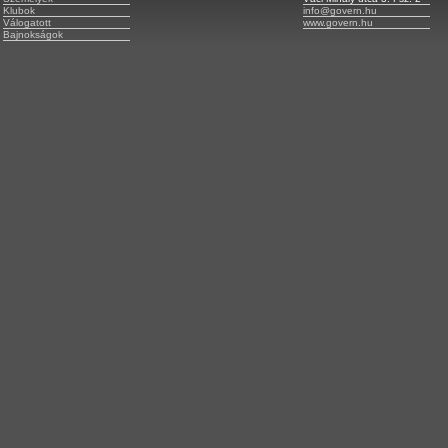
Klubok
info@govern.hu
Válogatott
www.govern.hu
Bajnokságok