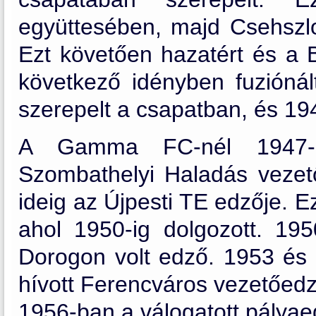
együttesében, majd Csehszlo
Ezt követően hazatért és a B
következő idényben fuzióná
szerepelt a csapatban, és 194
A Gamma FC-nél 1947-i
Szombathelyi Haladás vezető
ideig az Újpesti TE edzője. 
ahol 1950-ig dolgozott. 19
Dorogon volt edző. 1953 és 
hívott Ferencváros vezetőedző
1956-ban a válogatott pályae