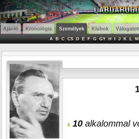
Ajánló
Kronológia
Személyek
Klubok
Válogatot
A
B
C
CS
D
E
F
G
GY
H
I
J
K
L
M
10
alkalommal vo