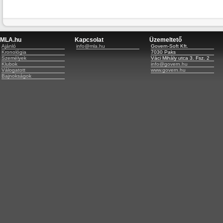
MLA.hu
Kapcsolat
Üzemeltető
Ajánló
info@mla.hu
Govern-Soft Kft.
Kronológia
7030 Paks
Személyek
Váci Mihály utca 3. Fsz. 2
Klubok
info@govern.hu
Válogatott
www.govern.hu
Bajnokságok