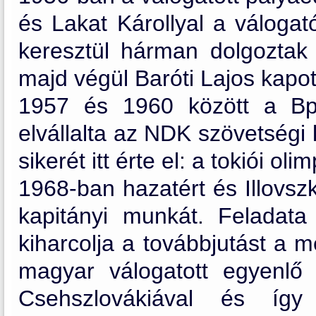
és Lakat Károllyal a válogat
keresztül hárman dolgoztak 
majd végül Baróti Lajos kapot
1957 és 1960 között a Bp
elvállalta az NDK szövetségi
sikerét itt érte el: a tokiói o
1968-ban hazatért és Illovszk
kapitányi munkát. Feladata
kiharcolja a továbbjutást a 
magyar válogatott egyenlő
Csehszlovákiával és íg