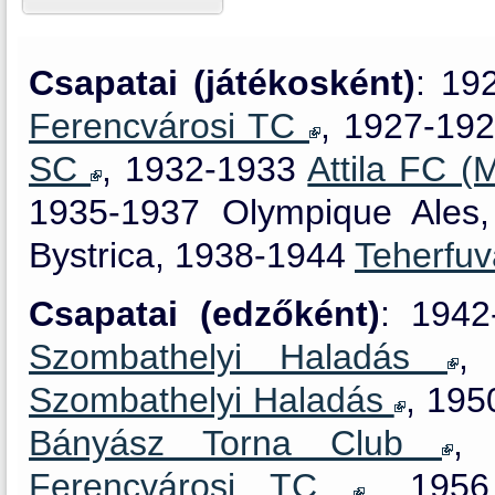
Csapatai (játékosként)
: 19
Ferencvárosi TC
, 1927-19
SC
, 1932-1933
Attila FC (
1935-1937 Olympique Ales
Bystrica, 1938-1944
Teherfu
Csapatai (edzőként)
: 194
Szombathelyi Haladás
,
Szombathelyi Haladás
, 19
Bányász Torna Club
, 
Ferencvárosi TC
, 1956