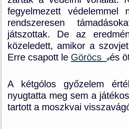
fegyelmezett védelemmel m
rendszeresen támadásoka
játszottak. De az eredmé
közeledett, amikor a szovjet
Erre csapott le
Göröcs
és ö
A kétgólos győzelem ért
nyugtatta meg sem a játékos
tartott a moszkvai visszavágó