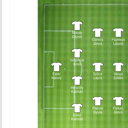
Novák
Dezső
Göröcs
Fazekas
János
László
Solymosi
Ernő
Fatér
Szűcs
Varga
Károly
Lajos
Zoltán
Mészöly
Kálmán
Rákosi
Farkas
Gyula
János
Ihász
Kálmán