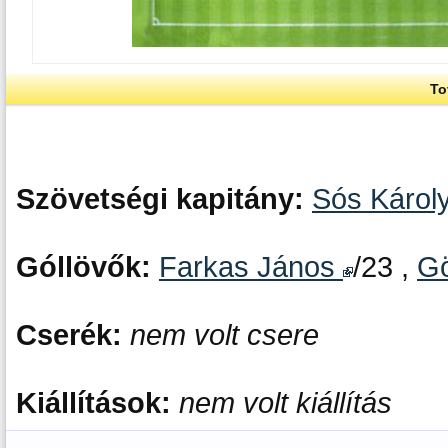
To
Szövetségi kapitány:
Sós Károl
Góllövők:
Farkas János
/23 ,
G
Cserék:
nem volt csere
Kiállítások:
nem volt kiállítás