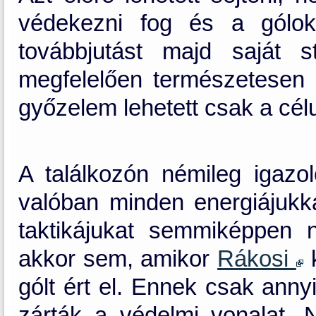
védekezni fog és a gólok
továbbjutást majd saját 
megfelelően természetesen
győzelem lehetett csak a cél
A találkozón némileg igazo
valóban minden energiájukk
taktikájukat semmiképpen 
akkor sem, amikor
Rákosi
k
gólt ért el. Ennek csak anny
zárták a védelmi vonalat. 