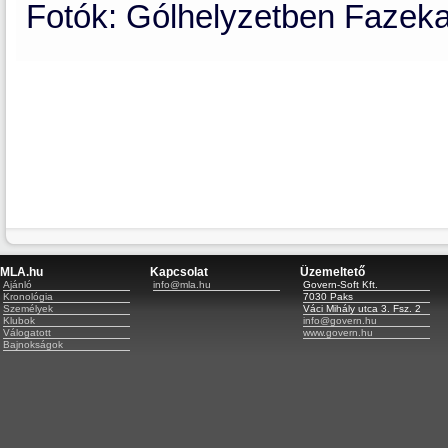
Fotók: Gólhelyzetben Fazek
MLA.hu
Kapcsolat
Üzemeltető
Ajánló
info@mla.hu
Govern-Soft Kft.
Kronológia
7030 Paks
Személyek
Váci Mihály utca 3. Fsz. 2
Klubok
info@govern.hu
Válogatott
www.govern.hu
Bajnokságok