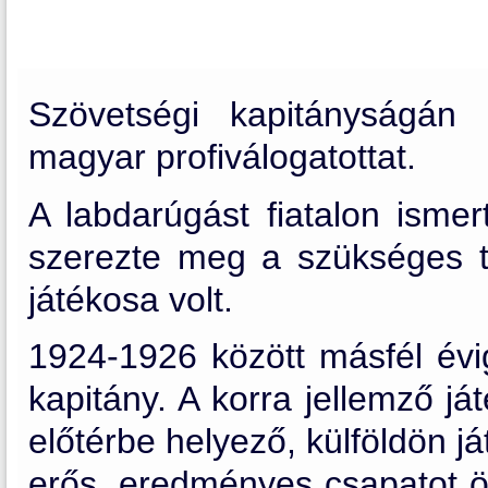
Szövetségi kapitányságán
magyar profiválogatottat.
A labdarúgást fiatalon ismer
szerezte meg a szükséges t
játékosa volt.
1924-1926 között másfél évig
kapitány. A korra jellemző j
előtérbe helyező, külföldön j
erős, eredményes csapatot ö