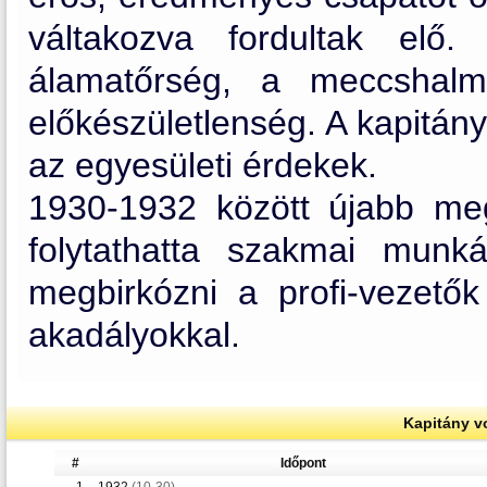
váltakozva fordultak elő.
álamatőrség, a meccshalm
előkészületlenség. A kapitán
az egyesületi érdekek.
1930-1932 között újabb me
folytathatta szakmai munk
megbirkózni a profi-vezetők 
akadályokkal.
Kapitány v
#
Időpont