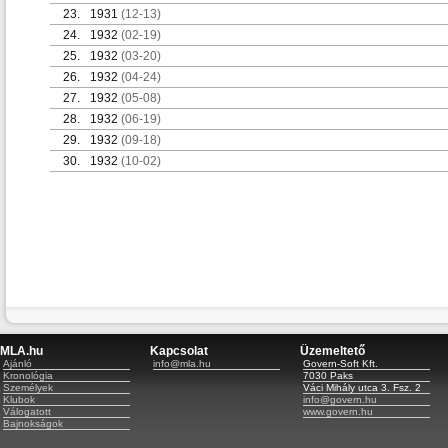
23.
1931
(12-13)
24.
1932
(02-19)
25.
1932
(03-20)
26.
1932
(04-24)
27.
1932
(05-08)
28.
1932
(06-19)
29.
1932
(09-18)
30.
1932
(10-02)
MLA.hu
Kapcsolat
Üzemeltető
Ajánló
info@mla.hu
Govern-Soft Kft.
Kronológia
7030 Paks
Személyek
Váci Mihály utca 3. Fsz. 2
Klubok
info@govern.hu
Válogatott
www.govern.hu
Bajnokságok