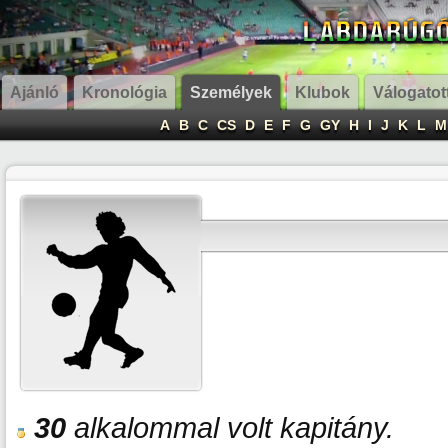
Ajánló
Kronológia
Személyek
Klubok
Válogatot
A
B
C
CS
D
E
F
G
GY
H
I
J
K
L
M
30
alkalommal volt kapitány.