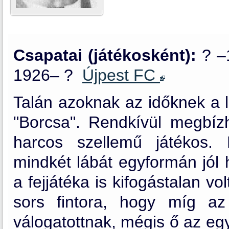
Csapatai (játékosként):
? 
1926– ?
Újpest FC
Talán azoknak az időknek a l
"Borcsa". Rendkívül megbízh
harcos szellemű játékos. 
mindkét lábát egyformán jól 
a fejjátéka is kifogástalan v
sors fintora, hogy míg az
válogatottnak, mégis ő az egy