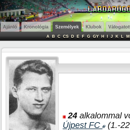
Ajánló
Kronológia
Személyek
Klubok
Válogatot
A
B
C
CS
D
E
F
G
GY
H
I
J
K
L
M
24
alkalommal vo
Újpest FC
(1.-22