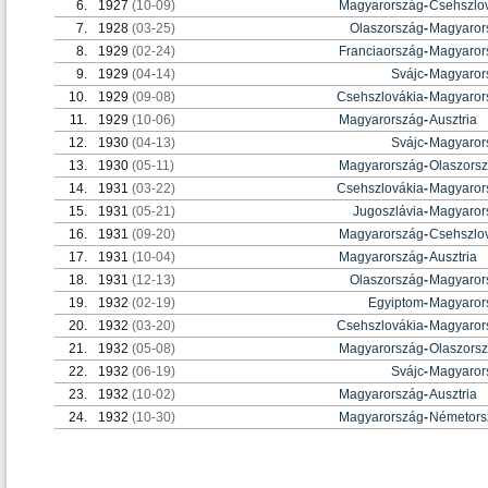
6.
1927
(10-09)
Magyarország
-
Csehszlo
7.
1928
(03-25)
Olaszország
-
Magyaror
8.
1929
(02-24)
Franciaország
-
Magyaror
9.
1929
(04-14)
Svájc
-
Magyaror
10.
1929
(09-08)
Csehszlovákia
-
Magyaror
11.
1929
(10-06)
Magyarország
-
Ausztria
12.
1930
(04-13)
Svájc
-
Magyaror
13.
1930
(05-11)
Magyarország
-
Olaszors
14.
1931
(03-22)
Csehszlovákia
-
Magyaror
15.
1931
(05-21)
Jugoszlávia
-
Magyaror
16.
1931
(09-20)
Magyarország
-
Csehszlo
17.
1931
(10-04)
Magyarország
-
Ausztria
18.
1931
(12-13)
Olaszország
-
Magyaror
19.
1932
(02-19)
Egyiptom
-
Magyaror
20.
1932
(03-20)
Csehszlovákia
-
Magyaror
21.
1932
(05-08)
Magyarország
-
Olaszors
22.
1932
(06-19)
Svájc
-
Magyaror
23.
1932
(10-02)
Magyarország
-
Ausztria
24.
1932
(10-30)
Magyarország
-
Németors