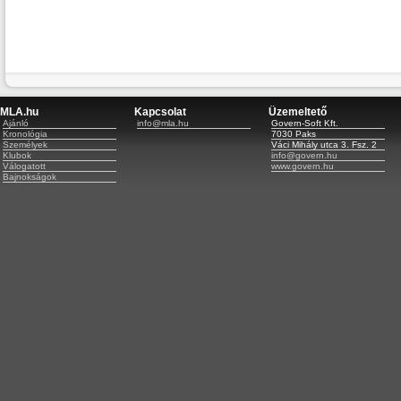
MLA.hu
Kapcsolat
Üzemeltető
Ajánló
info@mla.hu
Govern-Soft Kft.
Kronológia
7030 Paks
Személyek
Váci Mihály utca 3. Fsz. 2
Klubok
info@govern.hu
Válogatott
www.govern.hu
Bajnokságok