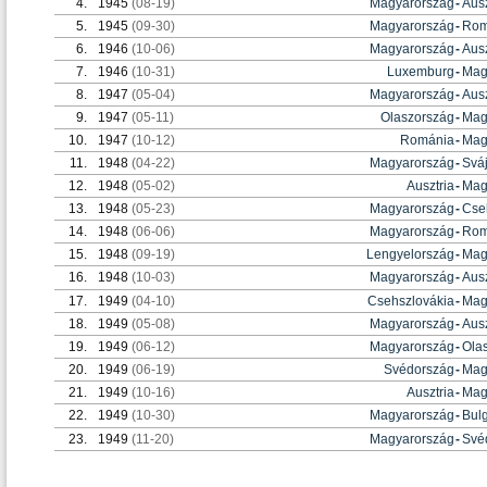
4.
1945
(08-19)
Magyarország
-
Ausz
5.
1945
(09-30)
Magyarország
-
Rom
6.
1946
(10-06)
Magyarország
-
Ausz
7.
1946
(10-31)
Luxemburg
-
Mag
8.
1947
(05-04)
Magyarország
-
Ausz
9.
1947
(05-11)
Olaszország
-
Mag
10.
1947
(10-12)
Románia
-
Mag
11.
1948
(04-22)
Magyarország
-
Svá
12.
1948
(05-02)
Ausztria
-
Mag
13.
1948
(05-23)
Magyarország
-
Cse
14.
1948
(06-06)
Magyarország
-
Rom
15.
1948
(09-19)
Lengyelország
-
Mag
16.
1948
(10-03)
Magyarország
-
Ausz
17.
1949
(04-10)
Csehszlovákia
-
Mag
18.
1949
(05-08)
Magyarország
-
Ausz
19.
1949
(06-12)
Magyarország
-
Ola
20.
1949
(06-19)
Svédország
-
Mag
21.
1949
(10-16)
Ausztria
-
Mag
22.
1949
(10-30)
Magyarország
-
Bulg
23.
1949
(11-20)
Magyarország
-
Své