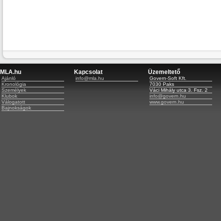
MLA.hu
Kapcsolat
Üzemeltető
Ajánló
info@mla.hu
Govern-Soft Kft.
Kronológia
7030 Paks
Személyek
Váci Mihály utca 3. Fsz. 2
Klubok
info@govern.hu
Válogatott
www.govern.hu
Bajnokságok