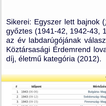
Sikerei: Egyszer lett bajnok (
győztes (1941-42, 1942-43, 
az év labdarúgójának választ
Köztársasági Érdemrend lova
díj, életmű kategória (2012).
#
Időpont
Mérkőzé
1.
1943
(06-06)
Bulgária
-
Mag
2.
1943
(09-12)
Svédország
-
Mag
3.
1943
(09-15)
Finnország
-
Mag