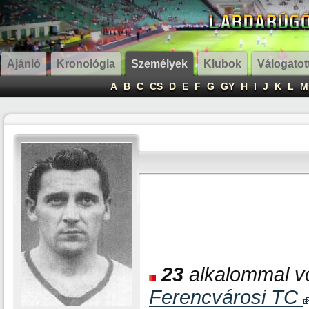
Ajánló
Kronológia
Személyek
Klubok
Válogatot
A
B
C
CS
D
E
F
G
GY
H
I
J
K
L
M
23
alkalommal vol
Ferencvárosi TC