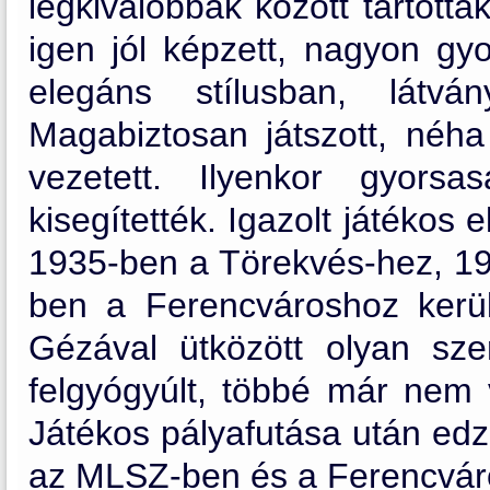
legkiválóbbak között tartottá
igen jól képzett, nagyon gyo
elegáns stílusban, látván
Magabiztosan játszott, néha
vezetett. Ilyenkor gyors
kisegítették. Igazolt játékos
1935-ben a Törekvés-hez, 1
ben a Ferencvároshoz kerül
Gézával ütközött olyan szer
felgyógyúlt, többé már nem v
Játékos pályafutása után edz
az MLSZ-ben és a Ferencvár