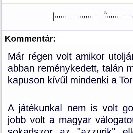
Kommentár:
Már régen volt amikor utoljá
abban reménykedett, talán m
kapuson kívűl mindenki a Tori
A játékunkal nem is volt g
jobb volt a magyar válogat
sokadszor az "azzurik" el