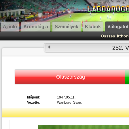
Ajánló
Kronológia
Személyek
Klubok
Válogatot
Összes
Itthon
252. V
Olaszország
Időpont:
1947.05.11.
Vezette:
Wartburg, Svájci