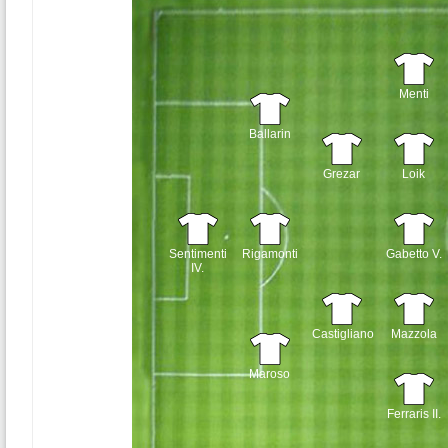
Menti
Ballarin
Grezar
Loik
Sentimenti
Rigamonti
Gabetto V.
IV.
Castigliano
Mazzola
Maroso
Ferraris II.