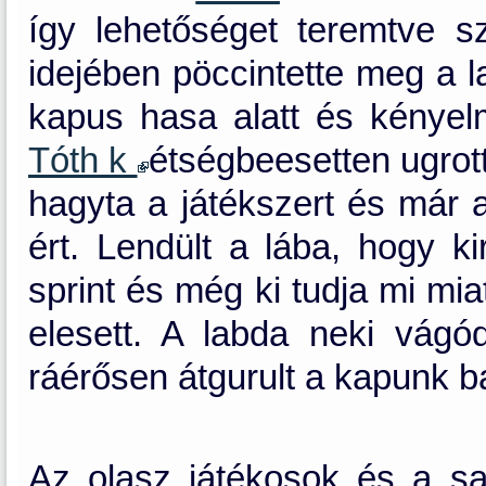
így lehetőséget teremtve 
idejében pöccintette meg a 
kapus hasa alatt és kényelm
Tóth k
étségbeesetten ugrott
hagyta a játékszert és már a
ért. Lendült a lába, hogy k
sprint és még ki tudja mi miat
elesett. A labda neki vág
ráérősen átgurult a kapunk b
Az olasz játékosok és a sa