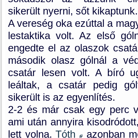
sikerült nyerni, sőt kikaptunk.
A vereség oka ezúttal a magya
lestaktika volt. Az első gól
engedte el az olaszok csatárá
második olasz gólnál a vé
csatár lesen volt. A bíró 
leáltak, a csatár pedig gó
sikerült is az egyenlítés.
2-2 és már csak egy perc vo
ami után annyira kisodródott
lett volna.
Tóth
azonban még