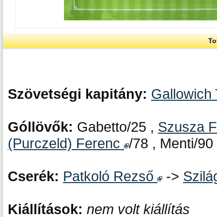
To
Szövetségi kapitány:
Gallowich
Góllövők:
Gabetto/25 ,
Szusza 
(Purczeld) Ferenc
/78 , Menti/90
Cserék:
Patkoló Rezső
->
Szilá
Kiállítások:
nem volt kiállítás