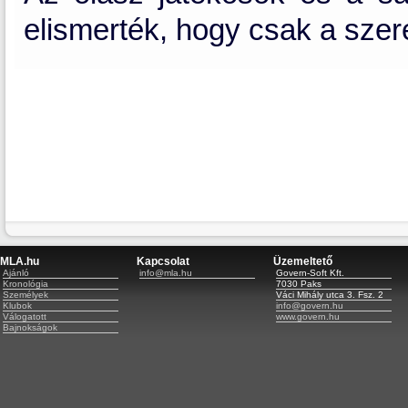
elismerték, hogy csak a sze
MLA.hu
Kapcsolat
Üzemeltető
Ajánló
info@mla.hu
Govern-Soft Kft.
Kronológia
7030 Paks
Személyek
Váci Mihály utca 3. Fsz. 2
Klubok
info@govern.hu
Válogatott
www.govern.hu
Bajnokságok