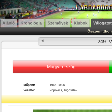
Ajánló
Kronológia
Személyek
Klubok
Válogatot
Összes
Itthon
249. V
Magyarország
Időpont:
1946.10.06.
Vezette:
Popovics, Jugoszláv