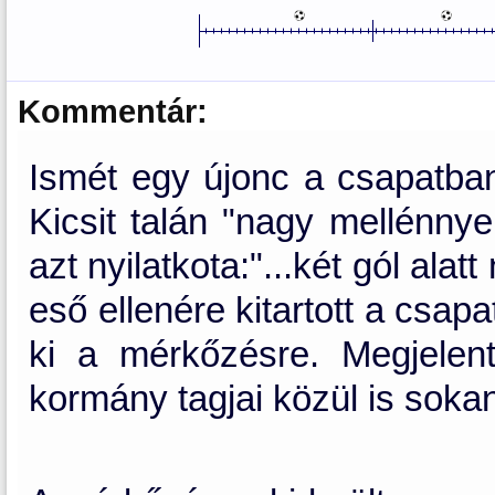
Kommentár:
Ismét egy újonc a csapatba
Kicsit talán "nagy mellénnye
azt nyilatkota:"...két gól al
eső ellenére kitartott a csap
ki a mérkőzésre. Megjelen
kormány tagjai közül is soka