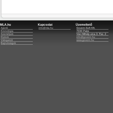
MLA.hu
Kapcsolat
Üzemeltető
Ajánló
info@mla.hu
Govern-Soft Kft.
Kronológia
7030 Paks
Személyek
Váci Mihály utca 3. Fsz. 2
Klubok
info@govern.hu
Válogatott
www.govern.hu
Bajnokságok