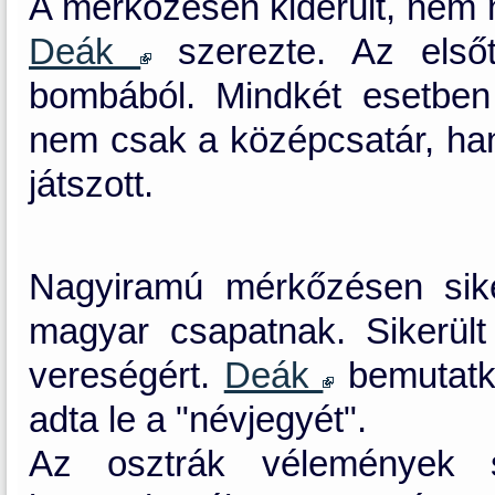
A mérkőzésen kiderült, nem n
Deák
szerezte. Az elsőt
bombából. Mindkét esetbe
nem csak a középcsatár, han
játszott.
Nagyiramú mérkőzésen sik
magyar csapatnak. Sikerült
vereségért.
Deák
bemutatko
adta le a "névjegyét".
Az osztrák vélemények s