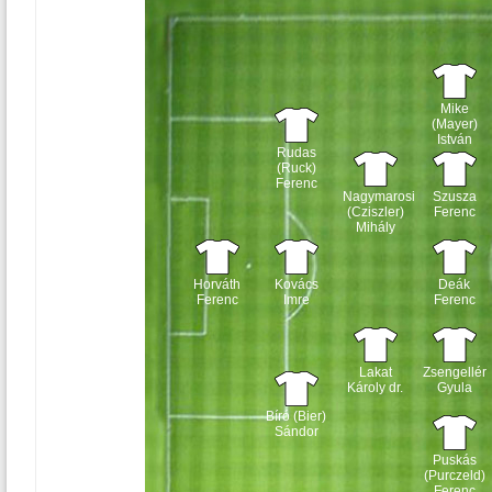
Mike
(Mayer)
István
Rudas
(Ruck)
Ferenc
Nagymarosi
Szusza
(Cziszler)
Ferenc
Mihály
Horváth
Kovács
Deák
Ferenc
Imre
Ferenc
Lakat
Zsengellér
Károly dr.
Gyula
Bíró (Bier)
Sándor
Puskás
(Purczeld)
Ferenc