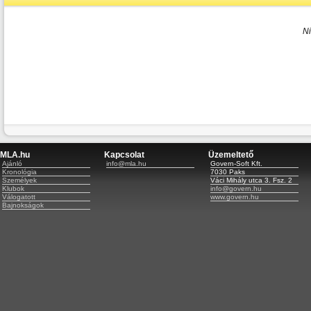
N
MLA.hu
Kapcsolat
Üzemeltető
Ajánló
info@mla.hu
Govern-Soft Kft.
Kronológia
7030 Paks
Személyek
Váci Mihály utca 3. Fsz. 2
Klubok
info@govern.hu
Válogatott
www.govern.hu
Bajnokságok