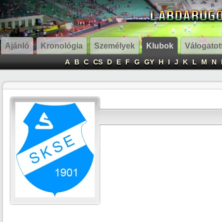
Ajánló
Kronológia
Személyek
Klubok
Válogatot
A
B
C
CS
D
E
F
G
GY
H
I
J
K
L
M
N