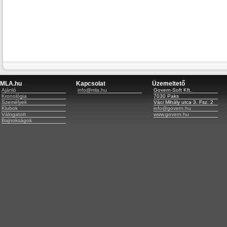
MLA.hu
Kapcsolat
Üzemeltető
Ajánló
info@mla.hu
Govern-Soft Kft.
Kronológia
7030 Paks
Személyek
Váci Mihály utca 3. Fsz. 2
Klubok
info@govern.hu
Válogatott
www.govern.hu
Bajnokságok