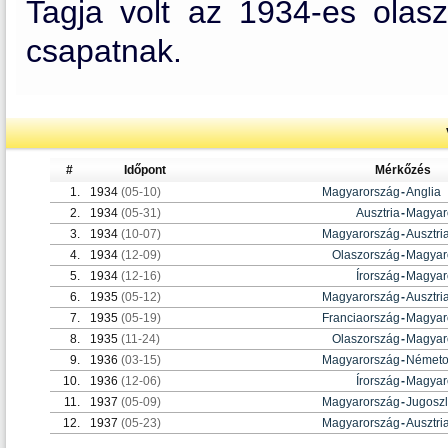
Tagja volt az 1934-es olasz
csapatnak.
#
Időpont
Mérkőzés
1.
1934
(05-10)
Magyarország
-
Anglia
2.
1934
(05-31)
Ausztria
-
Magyar
3.
1934
(10-07)
Magyarország
-
Ausztri
4.
1934
(12-09)
Olaszország
-
Magyar
5.
1934
(12-16)
Írország
-
Magyar
6.
1935
(05-12)
Magyarország
-
Ausztri
7.
1935
(05-19)
Franciaország
-
Magyar
8.
1935
(11-24)
Olaszország
-
Magyar
9.
1936
(03-15)
Magyarország
-
Németo
10.
1936
(12-06)
Írország
-
Magyar
11.
1937
(05-09)
Magyarország
-
Jugoszl
12.
1937
(05-23)
Magyarország
-
Ausztri