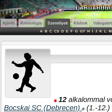
Ajánló
Kronológia
Személyek
Klubok
Válogatot
A
B
C
CS
D
E
F
G
GY
H
I
J
K
L
M
12
alkalommal vol
Bocskai SC (Debrecen)
(1.-12.)