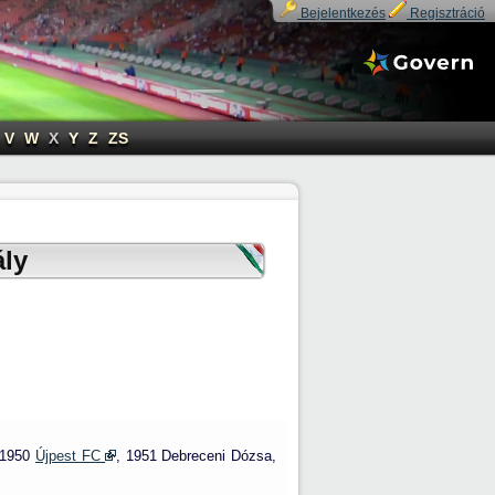
Bejelentkezés
Regisztráció
V
W
X
Y
Z
ZS
ály
–1950
Újpest FC
, 1951 Debreceni Dózsa,