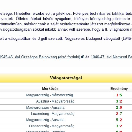
sége. Hihetetlen érzéke volt a játékhoz. Fölényes technikai és taktikai tud
 nevezték. Ötletes játékát hűvös nyugalom, fölényes könnyedség jellemezte.
 könnyelműen, máskor csak a saját szórakoztatására játszott megfeledkezve a
s válogatottságában sokkal inkább annak volt szerepe, hogy a II. világháború 
lt a válogatottban és 3 gólt szerzett. Négyszeres Budapest válogatott (1946
1945-46. évi Országos Bajnokság (első forduló)
és
1946-47. évi Nemzeti 
Válogatottságai
Mérkőzés
Eredmény
Magyarország
-
Németország
3
:
5
Ausztria
-
Magyarország
3
:
2
Magyarország
-
Ausztria
2
:
0
Luxemburg
-
Magyarország
2
:
7
Magyarország
-
Ausztria
5
:
2
Olaszország
-
Magyarország
3
:
2