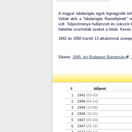
A magyar labdarúgás egyik legnagyobb tehet
Voltak akik a "labdarúgás Rastellijének"
volt. Teljesítménye hullámzott és sokszór
háttérbe szorították ezeket a hibáit. Kevé
1942 és 1950 között 13 alkalommal szerepe
Sikerei:
1945. évi Budapest Bajnokság
,
#
Időpont
1.
1942
(05-03)
2.
1946
(04-14)
3.
1946
(10-06)
4.
1946
(10-31)
5.
1947
(05-04)
6.
1947
(05-11)