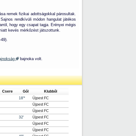
ása remek fizikai adottságokkal párosultak.
 Sajnos rendkívüli módon hangulat játékos
rról, hogy egy csapat tagja. Erényei mégis
miatt kevés mérkőzést játszottunk.
–49).
Bajnokság
bajnoka volt.
Csere
Gól
Klubból
18'*
Újpest FC
Újpest FC
Újpest FC
32'
Újpest FC
Újpest FC
Újpest FC