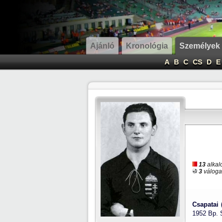
Ajánló
Kronológia
Személyek
A
B
C
CS
D
E
13
alkal
3
válogat
Csapatai 
1952 Bp. 