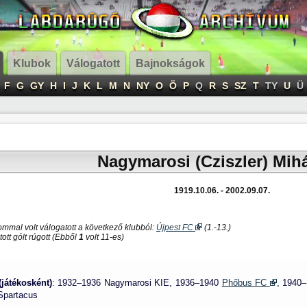
Klubok
Válogatott
Bajnokságok
F
G
GY
H
I
J
K
L
M
N
NY
O
Ö
P
Q
R
S
SZ
T
TY
U
Ü
Nagymarosi (Cziszler) Mih
1919.10.06. - 2002.09.07.
ommal volt válogatott a következő klubból:
Újpest FC
(1.-13.)
ott gólt rúgott (Ebből
1
volt 11-es)
(játékosként)
: 1932–1936 Nagymarosi KIE, 1936–1940
Phőbus FC
, 1940
Spartacus