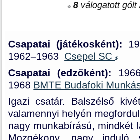
8
válogatott gólt 
Csapatai (játékosként):
19
1962–1963
Csepel SC
Csapatai (edzőként):
19
1968
BMTE Budafoki Munkás
Igazi csatár. Balszélső kiv
valamennyi helyén megfordult.
nagy munkabírású, mindkét lá
Mozgékony, nagy induló s