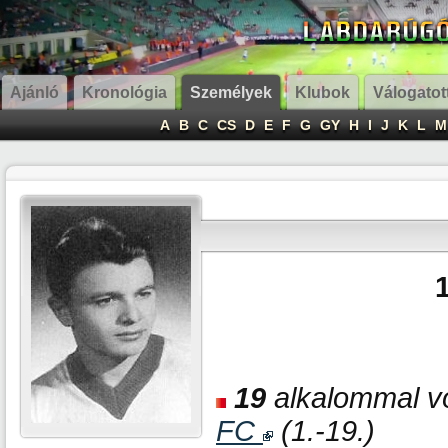
Ajánló
Kronológia
Személyek
Klubok
Válogatot
A
B
C
CS
D
E
F
G
GY
H
I
J
K
L
M
19
alkalommal vo
FC
(1.-19.)