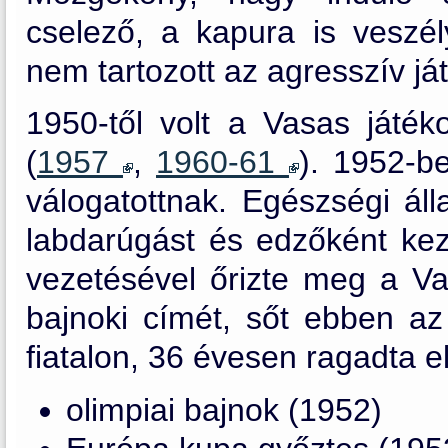
cselező, a kapura is veszél
nem tartozott az agresszív já
1950-től volt a Vasas játék
(
1957
,
1960-61
). 1952-b
válogatottnak. Egészségi áll
labdarúgást és edzőként kez
vezetésével őrizte meg a V
bajnoki címét, sőt ebben az
fiatalon, 36 évesen ragadta el
olimpiai bajnok (1952)