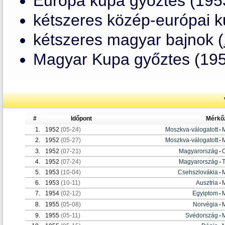
Európa kupa győztes (195
kétszeres közép-európai k
kétszeres magyar bajnok (
Magyar Kupa győztes (19
#
Időpont
Mérkő
1.
1952
(05-24)
Moszkva-válogatott
-
2.
1952
(05-27)
Moszkva-válogatott
-
3.
1952
(07-21)
Magyarország
-
4.
1952
(07-24)
Magyarország
-
5.
1953
(10-04)
Csehszlovákia
-
6.
1953
(10-11)
Ausztria
-
7.
1954
(02-12)
Egyiptom
-
8.
1955
(05-08)
Norvégia
-
9.
1955
(05-11)
Svédország
-