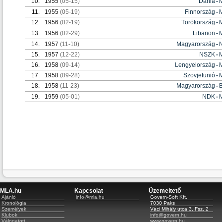
10.
1955
(05-15)
Dánia
-
11.
1955
(05-19)
Finnország
-
12.
1956
(02-19)
Törökország
-
13.
1956
(02-29)
Libanon
-
14.
1957
(11-10)
Magyarország
-
15.
1957
(12-22)
NSZK
-
16.
1958
(09-14)
Lengyelország
-
17.
1958
(09-28)
Szovjetunió
-
18.
1958
(11-23)
Magyarország
-
19.
1959
(05-01)
NDK
-
MLA.hu
Kapcsolat
Üzemeltető
Ajánló
info@mla.hu
Govern-Soft Kft.
Kronológia
7030 Paks
Személyek
Váci Mihály utca 3. Fsz. 2
Klubok
info@govern.hu
Válogatott
www.govern.hu