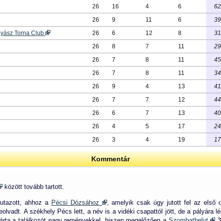
26
16
4
6
62
26
9
11
6
39
nyász Torna Club
26
6
12
8
31
26
8
7
11
29
26
7
8
11
45
26
7
8
11
34
26
9
4
13
41
26
7
7
12
44
26
6
7
13
40
26
4
5
17
24
26
3
4
19
17
Kommentár
között tovább tartott.
utazott, ahhoz a
Pécsi Dózsához
, amelyik csak úgy jutott fel az első
lvadt. A székhely Pécs lett, a név is a vidéki csapattól jött, de a pályára l
 várta a találkozót nagy reményekkel, hiszen megelőzően a
Szombathelyt
3