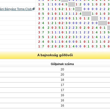
1
:
3
1
:
1
0
:
0
4
:
5
1
:
2
0
:
0
1
:
0
2
:
0
3
jáni Bányász Torna Club
3
:
5
1
:
1
1
:
6
2
:
1
1
:
3
0
:
0
0
:
0
2
:
2
2
0
:
5
0
:
1
0
:
1
1
:
2
1
:
1
2
:
4
1
:
0
1
:
0
3
3
:
7
2
:
2
2
:
3
0
:
0
0
:
1
1
:
0
1
:
2
3
:
3
2
2
:
4
1
:
2
1
:
0
2
:
3
0
:
0
0
:
0
2
:
2
0
:
0
0
0
:
4
2
:
0
3
:
5
1
:
3
2
:
2
3
:
0
2
:
0
2
:
4
0
:
1
3
:
7
3
:
1
1
:
1
0
:
1
2
:
2
1
:
1
2
:
2
1
:
4
1
:
3
5
3
:
5
1
:
2
1
:
4
1
:
2
2
:
3
3
:
3
2
:
2
1
:
4
1
:
1
2
2
:
4
0
:
5
1
:
1
0
:
4
0
:
0
0
:
1
0
:
1
1
:
3
1
:
0
2
1
:
7
0
:
2
0
:
2
0
:
3
1
:
4
0
:
0
0
:
1
0
:
3
1
:
5
0
A bajnokság góllövői
Góljainak száma
20
20
18
17
17
16
16
16