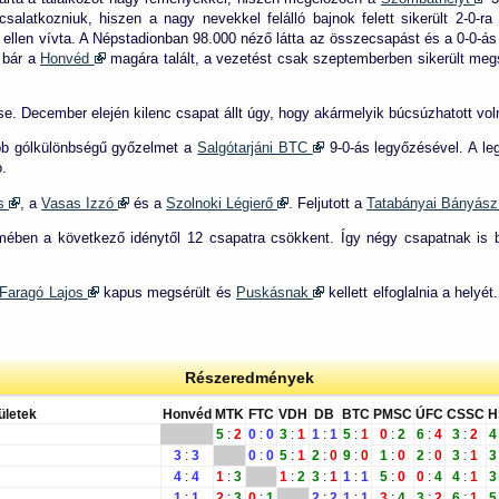
csalatkozniuk, hiszen a nagy nevekkel felálló bajnok felett sikerült 2-0-r
ellen vívta. A Népstadionban 98.000 néző látta az összecsapást és a 0-0-ás
s bár a
Honvéd
magára talált, a vezetést csak szeptemberben sikerült meg
e. December elején kilenc csapat állt úgy, hogy akármelyik búcsúzhatott vol
bb gólkülönbségű győzelmet a
Salgótarjáni BTC
9-0-ás legyőzésével. A le
ó.
as
, a
Vasas Izzó
és a
Szolnoki Légierő
. Feljutott a
Tatabányai Bányás
ben a következő idénytől 12 csapatra csökkent. Így négy csapatnak is bú
Faragó Lajos
kapus megsérült és
Puskásnak
kellett elfoglalnia a hely
Részeredmények
ületek
Honvéd
MTK
FTC
VDH
DB
BTC
PMSC
ÚFC
CSSC
H
5
:
2
0
:
0
3
:
1
1
:
1
5
:
1
0
:
2
6
:
4
3
:
2
4
3
:
3
0
:
0
5
:
1
2
:
0
9
:
0
1
:
0
2
:
0
3
:
1
3
4
:
4
1
:
3
1
:
2
3
:
1
1
:
1
5
:
0
0
:
4
4
:
1
3
1
:
1
2
:
3
0
:
1
2
:
2
1
:
1
3
:
4
3
:
2
6
:
1
5