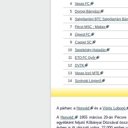
4
Vasas FC
5
Dorogi Bányász
6
Salgótarjáni BTC Salgótarjáni Bá
7
Pécsi MSC - Matias
8
Újpest FC
9
Csepel SC
10
Swietelsky-Haladás
11
ETO FC Győr
12
DVTK
13
Vasas Izzó MTE
14
Szolnoki Légierő
A párharc a
Honvéd
és a
Vörös Lobogó
A
Honvéd
1955 március 20-án Pécsre 
egyébként feljutó Kőbányai Dózsával összeo
évben is itt játszott volna. 22.000 ember