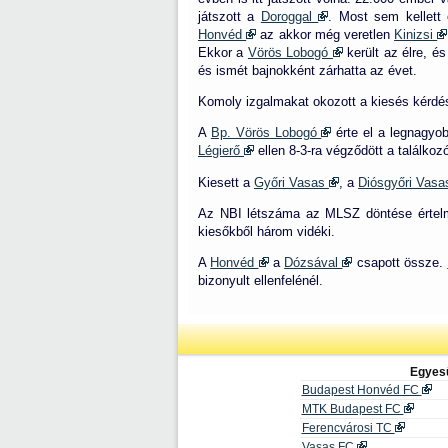
játszott a
Doroggal
. Most sem kellett 
Honvéd
az akkor még veretlen
Kinizsi
Ekkor a
Vörös Lobogó
került az élre, é
és ismét bajnokként zárhatta az évet.
Komoly izgalmakat okozott a kiesés kérdés
A
Bp. Vörös Lobogó
érte el a legnagyo
Légierő
ellen 8-3-ra végződött a találkoz
Kiesett a
Győri Vasas
, a
Diósgyőri Vas
Az NBI létszáma az MLSZ döntése értelmé
kiesőkből három vidéki.
A
Honvéd
a
Dózsával
csapott össze.
bizonyult ellenfelénél.
Egyes
Budapest Honvéd FC
MTK Budapest FC
Ferencvárosi TC
Vasas FC