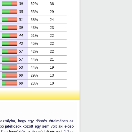
39
62%
36
35
53%
29
51
38%
24
39
43%
23
44
51%
22
42
45%
22
57
42%
22
57
44%
21
53
44%
19
60
29%
13
60
23%
10
 osztályba, hogy egy döntés értelmében az
épő játékosok között egy sem volt aki előző
-0-ra legyőzték, a
Honvéd
viszont 1-1-et