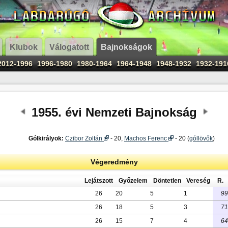
Klubok
Válogatott
Bajnokságok
2012-1996
1996-1980
1980-1964
1964-1948
1948-1932
1932-191
1955. évi Nemzeti Bajnokság
Gólkirályok:
Czibor Zoltán
- 20,
Machos Ferenc
- 20 (
góllövők
)
Végeredmény
Lejátszott
Győzelem
Döntetlen
Vereség
R.
26
20
5
1
99
26
18
5
3
71
26
15
7
4
64