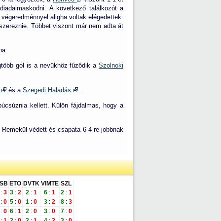
a diadalmaskodni. A következő találkozót a
 végeredménnyel aligha voltak elégedettek.
szereznie. Többet viszont már nem adta át
na.
gtöbb gól is a nevükhöz fűződik a
Szolnoki
z
és a
Szegedi Haladás
.
csúznia kellett. Külön fájdalmas, hogy a
ét. Remekül védett és csapata 6-4-re jobbnak
SB
ETO
DVTK
VIMTE
SZL
:
3
3
:
2
2
:
1
6
:
1
2
:
1
:
0
5
:
0
1
:
0
3
:
2
8
:
3
:
0
6
:
1
2
:
0
3
:
0
7
:
0
:
1
2
:
0
2
:
1
4
:
2
3
:
0