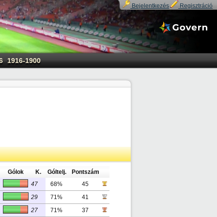
Bejelentkezés
Regisztráció
6
1916-1900
Gólok
K.
Góltelj.
Pontszám
47
68%
45
29
71%
41
27
71%
37