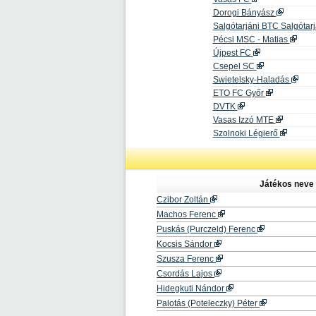
Dorogi Bányász
Salgótarjáni BTC Salgótar
Pécsi MSC - Matias
Újpest FC
Csepel SC
Swietelsky-Haladás
ETO FC Győr
DVTK
Vasas Izzó MTE
Szolnoki Légierő
Játékos neve
Czibor Zoltán
Machos Ferenc
Puskás (Purczeld) Ferenc
Kocsis Sándor
Szusza Ferenc
Csordás Lajos
Hidegkuti Nándor
Palotás (Poteleczky) Péter