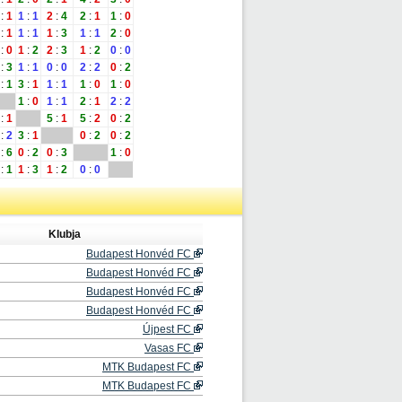
:
1
1
:
1
2
:
4
2
:
1
1
:
0
:
1
1
:
1
1
:
3
1
:
1
2
:
0
:
0
1
:
2
2
:
3
1
:
2
0
:
0
:
3
1
:
1
0
:
0
2
:
2
0
:
2
:
1
3
:
1
1
:
1
1
:
0
1
:
0
1
:
0
1
:
1
2
:
1
2
:
2
:
1
5
:
1
5
:
2
0
:
2
:
2
3
:
1
0
:
2
0
:
2
:
6
0
:
2
0
:
3
1
:
0
:
1
1
:
3
1
:
2
0
:
0
Klubja
Budapest Honvéd FC
Budapest Honvéd FC
Budapest Honvéd FC
Budapest Honvéd FC
Újpest FC
Vasas FC
MTK Budapest FC
MTK Budapest FC