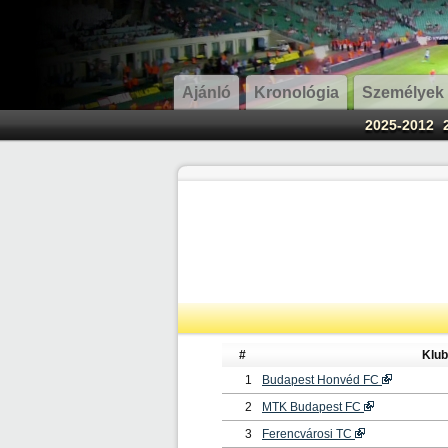
Ajánló
Kronológia
Személyek
2025-2012
#
Klub
1
Budapest Honvéd FC
2
MTK Budapest FC
3
Ferencvárosi TC