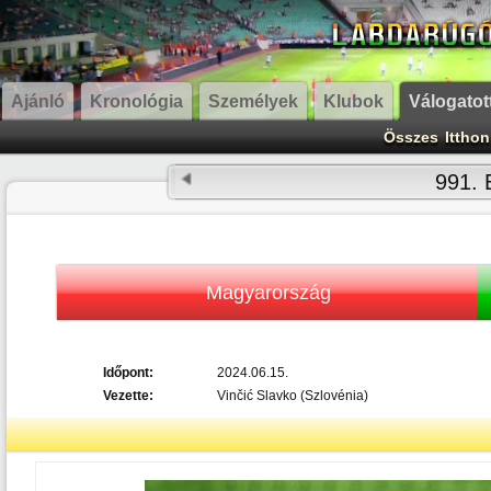
Ajánló
Kronológia
Személyek
Klubok
Válogatot
Összes
Itthon
991. 
Magyarország
Időpont:
2024.06.15.
Vezette:
Vinčić Slavko (Szlovénia)