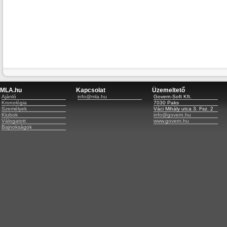
MLA.hu
Kapcsolat
Üzemeltető
Ajánló
info@mla.hu
Govern-Soft Kft.
Kronológia
7030 Paks
Személyek
Váci Mihály utca 3. Fsz. 2
Klubok
info@govern.hu
Válogatott
www.govern.hu
Bajnokságok