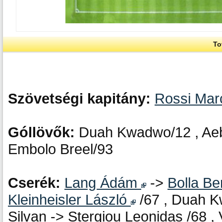
To
Szövetségi kapitány:
Rossi Ma
Góllövők:
Duah Kwadwo/12 , Aeb
Embolo Breel/93
Cserék:
Lang Ádám
->
Bolla B
Kleinheisler László
/67 , Duah K
Silvan -> Stergiou Leonidas /68 ,