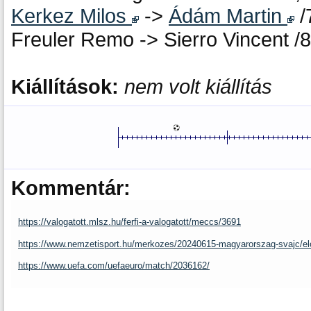
Kerkez Milos
->
Ádám Martin
/
Freuler Remo -> Sierro Vincent /
Kiállítások:
nem volt kiállítás
Kommentár:
https://valogatott.mlsz.hu/ferfi-a-valogatott/meccs/3691
https://www.nemzetisport.hu/merkozes/20240615-magyarorszag-svajc/el
https://www.uefa.com/uefaeuro/match/2036162/