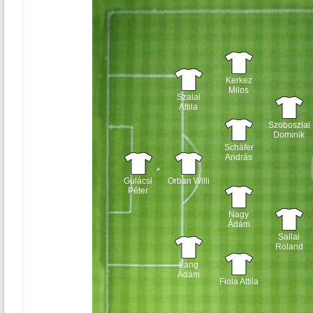
Kerkez
Milos
Szalai
Attila
Szoboszlai
Dominik
Schäfer
András
Gulácsi
Orban Willi
Péter
Nagy
Ádám
Sallai
Roland
Lang
Ádám
Fiola Attila