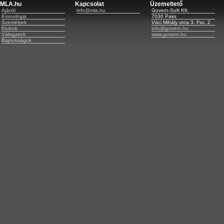
MLA.hu
Kapcsolat
Üzemeltető
Ajánló
info@mla.hu
Govern-Soft Kft.
Kronológia
7030 Paks
Személyek
Váci Mihály utca 3. Fsz. 2
Klubok
info@govern.hu
Válogatott
www.govern.hu
Bajnokságok