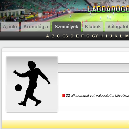
Ajánló
Kronológia
Személyek
Klubok
Válogatot
A
B
C
CS
D
E
F
G
GY
H
I
J
K
L
M
32
alkalommal volt válogatott a követke