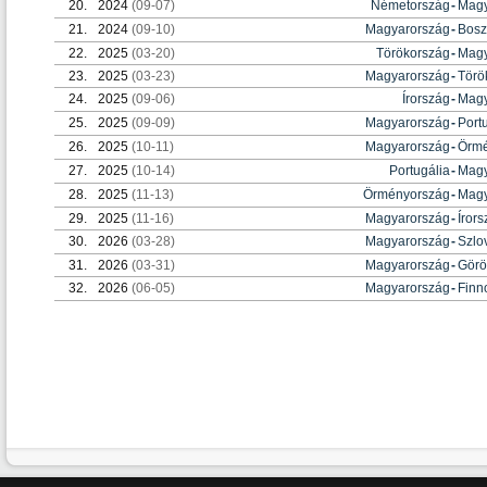
20.
2024
(09-07)
Németország
-
Magy
21.
2024
(09-10)
Magyarország
-
Bosz
22.
2025
(03-20)
Törökország
-
Magy
23.
2025
(03-23)
Magyarország
-
Törö
24.
2025
(09-06)
Írország
-
Magy
25.
2025
(09-09)
Magyarország
-
Port
26.
2025
(10-11)
Magyarország
-
Örmé
27.
2025
(10-14)
Portugália
-
Magy
28.
2025
(11-13)
Örményország
-
Magy
29.
2025
(11-16)
Magyarország
-
Íror
30.
2026
(03-28)
Magyarország
-
Szlo
31.
2026
(03-31)
Magyarország
-
Görö
32.
2026
(06-05)
Magyarország
-
Finn