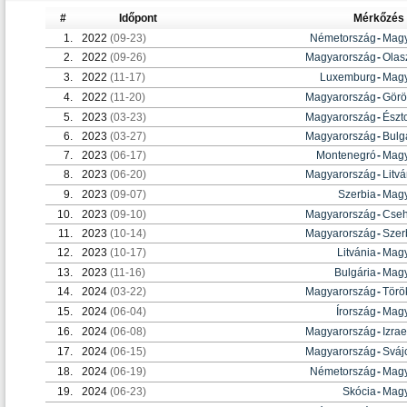
#
Időpont
Mérkőzés
1.
2022
(09-23)
Németország
-
Magy
2.
2022
(09-26)
Magyarország
-
Olas
3.
2022
(11-17)
Luxemburg
-
Magy
4.
2022
(11-20)
Magyarország
-
Görö
5.
2023
(03-23)
Magyarország
-
Észt
6.
2023
(03-27)
Magyarország
-
Bulg
7.
2023
(06-17)
Montenegró
-
Magy
8.
2023
(06-20)
Magyarország
-
Litvá
9.
2023
(09-07)
Szerbia
-
Magy
10.
2023
(09-10)
Magyarország
-
Cseh
11.
2023
(10-14)
Magyarország
-
Szer
12.
2023
(10-17)
Litvánia
-
Magy
13.
2023
(11-16)
Bulgária
-
Magy
14.
2024
(03-22)
Magyarország
-
Törö
15.
2024
(06-04)
Írország
-
Magy
16.
2024
(06-08)
Magyarország
-
Izrae
17.
2024
(06-15)
Magyarország
-
Sváj
18.
2024
(06-19)
Németország
-
Magy
19.
2024
(06-23)
Skócia
-
Magy