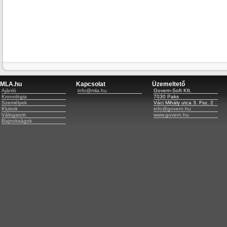
MLA.hu
Kapcsolat
Üzemeltető
Ajánló
info@mla.hu
Govern-Soft Kft.
Kronológia
7030 Paks
Személyek
Váci Mihály utca 3. Fsz. 2
Klubok
info@govern.hu
Válogatott
www.govern.hu
Bajnokságok