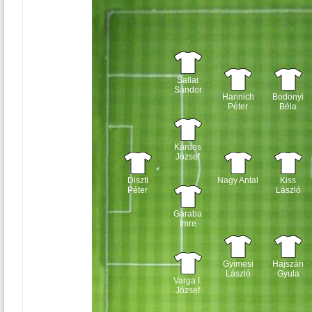
Sallai
Sándor
Hannich
Bodonyi
Péter
Béla
Kardos
József
Disztl
Nagy Antal
Kiss
Péter
László
Garaba
Imre
Gyimesi
Hajszán
László
Gyula
Varga I.
József