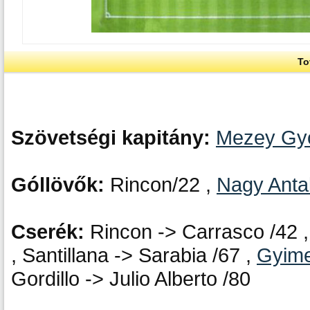
To
Szövetségi kapitány:
Mezey Gyö
Góllövők:
Rincon/22 ,
Nagy Anta
Cserék:
Rincon -> Carrasco /42 
, Santillana -> Sarabia /67 ,
Gyime
Gordillo -> Julio Alberto /80