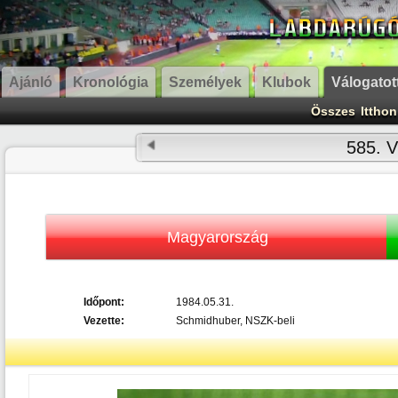
Ajánló
Kronológia
Személyek
Klubok
Válogatot
Összes
Itthon
585. V
Magyarország
Időpont:
1984.05.31.
Vezette:
Schmidhuber, NSZK-beli