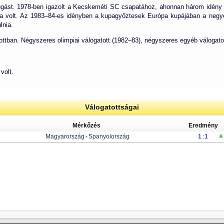
gást. 1978-ben igazolt a Kecskeméti SC csapatához, ahonnan három idény 
a volt. Az 1983–84-es idényben a kupagyőztesek Európa kupájában a negyed
lnia.
ttban. Négyszeres olimpiai válogatott (1982–83), négyszeres egyéb válogatot
volt.
Válogatottságai
Mérkőzés
Eredmény
Magyarország
-
Spanyolország
1
:
1