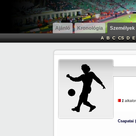
Ajánló
Kronológia
Személyek
A
B
C
CS
D
E
1
alkalom
Csapatai 