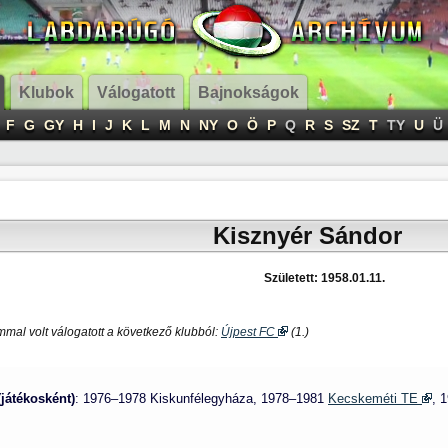
Klubok
Válogatott
Bajnokságok
F
G
GY
H
I
J
K
L
M
N
NY
O
Ö
P
Q
R
S
SZ
T
TY
U
Ü
Kisznyér Sándor
Született: 1958.01.11.
mal volt válogatott a következő klubból:
Újpest FC
(1.)
(játékosként)
: 1976–1978 Kiskunfélegyháza, 1978–1981
Kecskeméti TE
, 