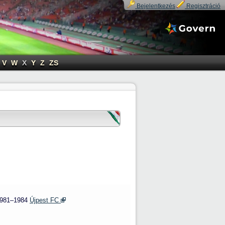
Bejelentkezés
Regisztráció
V
W
X
Y
Z
ZS
1981–1984
Újpest FC