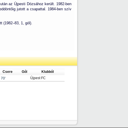
után az Újpesti Dózsához került. 1982-ben
döntőig jutott a csapattal. 1984-ben szív
t (1982–83, 1, gól).
Csere
Gól
Klubból
Újpest FC
70'