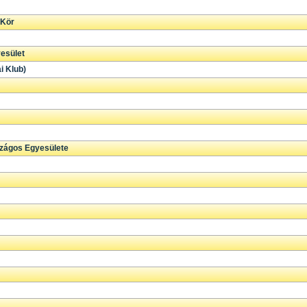
 Kör
esület
i Klub)
zágos Egyesülete