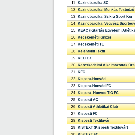
11.
Kazincbarcika SC
12.
Kazincbarcikai Munkás Testedző
13.
Kazincbarcikai Szikra Sport Kör
14.
Kazincbarcikai Vegyész Sportegy
15.
KEAC (Kitartás Egyetemi Atlétika
16.
Kecskeméti Kinizsi
17.
Kecskeméti TE
18.
Kelenföldi Textil
19.
KELTEX
20.
Kereskedelmi Alkalmazottak Ors
21.
KFC
22.
Kispest-Honvéd
23.
Kispest-Honvéd FC
24.
Kispest–Honvéd TIG FC
25.
Kispesti AC
26.
Kispesti Athlétikai Club
27.
Kispesti FC
28.
Kispesti Textilgyár
29.
KISTEXT (Kispesti Textilgyár)
30.
KISTEXT FC