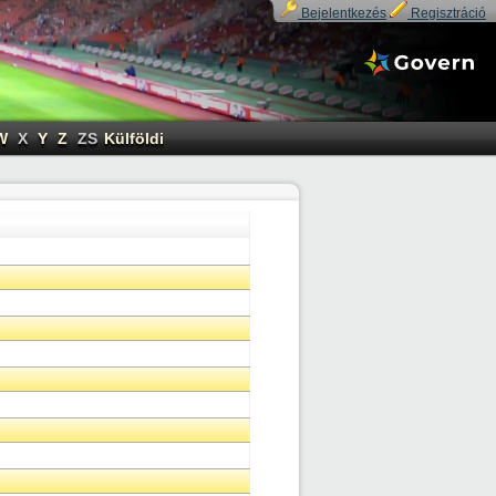
Bejelentkezés
Regisztráció
W
X
Y
Z
ZS
Külföldi