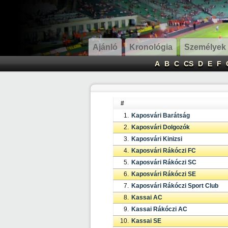
Ajánló
Kronológia
Személyek
A
B
C
CS
D
E
F
#
1.
Kaposvári Barátság
2.
Kaposvári Dolgozók
3.
Kaposvári Kinizsi
4.
Kaposvári Rákóczi FC
5.
Kaposvári Rákóczi SC
6.
Kaposvári Rákóczi SE
7.
Kaposvári Rákóczi Sport Club
8.
Kassai AC
9.
Kassai Rákóczi AC
10.
Kassai SE