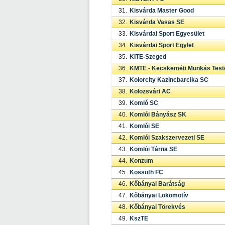
31.
Kisvárda Master Good
32.
Kisvárda Vasas SE
33.
Kisvárdai Sport Egyesület
34.
Kisvárdai Sport Egylet
35.
KITE-Szeged
36.
KMTE - Kecskeméti Munkás Test
37.
Kolorcity Kazincbarcika SC
38.
Kolozsvári AC
39.
Komló SC
40.
Komlói Bányász SK
41.
Komlói SE
42.
Komlói Szakszervezeti SE
43.
Komlói Tárna SE
44.
Konzum
45.
Kossuth FC
46.
Kőbányai Barátság
47.
Kőbányai Lokomotív
48.
Kőbányai Törekvés
49.
KszTE