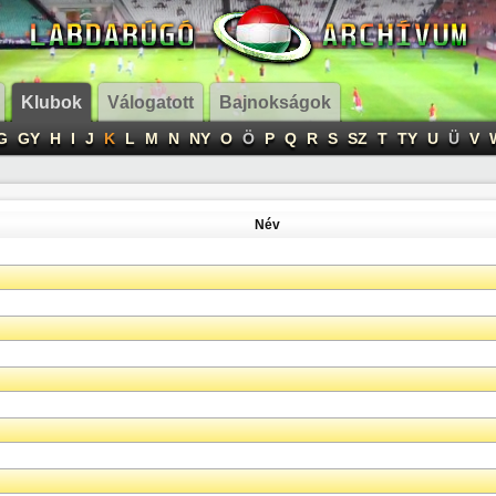
Klubok
Válogatott
Bajnokságok
G
GY
H
I
J
K
L
M
N
NY
O
Ö
P
Q
R
S
SZ
T
TY
U
Ü
V
Név