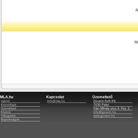
N
N
MLA.hu
Kapcsolat
Üzemeltető
Ajánló
info@mla.hu
Govern-Soft Kft.
Kronológia
7030 Paks
Személyek
Váci Mihály utca 3. Fsz. 2
Klubok
info@govern.hu
Válogatott
www.govern.hu
Bajnokságok