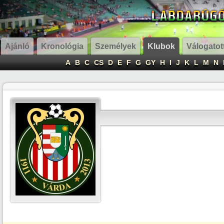
Ajánló
Kronológia
Személyek
Klubok
Válogatot
A
B
C
CS
D
E
F
G
GY
H
I
J
K
L
M
N