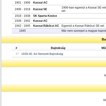
1901 - 1906
Kassai AC
1906-ban egyesül a Kassai SE-vel
1906 - 1918
Kassai SE
vel.
1918 - 1938
SK Sparta Kosice
1938 - 1942
Kassai AC
1942 - 1945
Kassai Rákóczi AC
Egyesül a Kassai Rákóczi SE-vel.
1945
Már nem szerepel a magyar bajno
Ba
#
Bajnokság
Mé
37
1939-40. évi Nemzeti Bajnokság
N
N