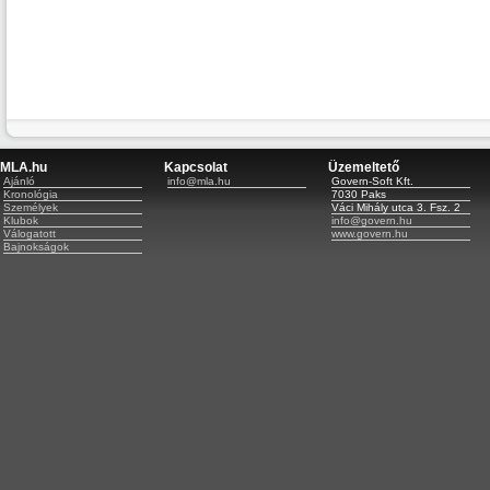
MLA.hu
Kapcsolat
Üzemeltető
Ajánló
info@mla.hu
Govern-Soft Kft.
Kronológia
7030 Paks
Személyek
Váci Mihály utca 3. Fsz. 2
Klubok
info@govern.hu
Válogatott
www.govern.hu
Bajnokságok