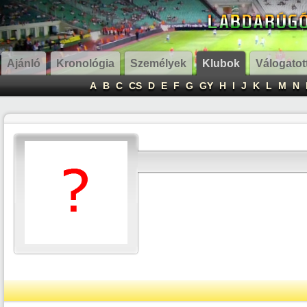
Ajánló
Kronológia
Személyek
Klubok
Válogatot
A
B
C
CS
D
E
F
G
GY
H
I
J
K
L
M
N