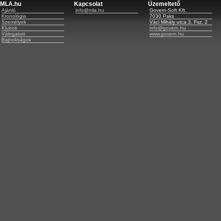
MLA.hu
Kapcsolat
Üzemeltető
Ajánló
info@mla.hu
Govern-Soft Kft.
Kronológia
7030 Paks
Személyek
Váci Mihály utca 3. Fsz. 2
Klubok
info@govern.hu
Válogatott
www.govern.hu
Bajnokságok