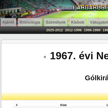
Ajánló
Kronológia
Személyek
Klubok
Válogatot
2025-2012
2012-1996
1996-1980
19
1967. évi N
Gólkirá
#
Klub