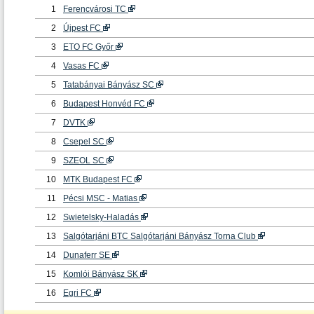
1
Ferencvárosi TC
2
Újpest FC
3
ETO FC Győr
4
Vasas FC
5
Tatabányai Bányász SC
6
Budapest Honvéd FC
7
DVTK
8
Csepel SC
9
SZEOL SC
10
MTK Budapest FC
11
Pécsi MSC - Matias
12
Swietelsky-Haladás
13
Salgótarjáni BTC Salgótarjáni Bányász Torna Club
14
Dunaferr SE
15
Komlói Bányász SK
16
Egri FC