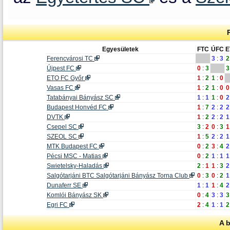
Egyesületek
FTC
ÚFC
E
Ferencvárosi TC
3
:
3
2
Újpest FC
0
:
3
3
ETO FC Győr
1
:
2
1
:
0
Vasas FC
1
:
2
1
:
0
0
Tatabányai Bányász SC
1
:
1
1
:
0
2
Budapest Honvéd FC
1
:
7
2
:
2
2
DVTK
1
:
2
2
:
2
1
Csepel SC
3
:
2
0
:
3
1
SZEOL SC
1
:
5
2
:
2
1
MTK Budapest FC
0
:
2
3
:
4
2
Pécsi MSC - Matias
0
:
2
1
:
1
1
Swietelsky-Haladás
2
:
1
1
:
3
2
Salgótarjáni BTC Salgótarjáni Bányász Torna Club
0
:
3
0
:
2
1
Dunaferr SE
1
:
1
1
:
4
2
Komlói Bányász SK
0
:
4
3
:
3
3
Egri FC
2
:
4
1
:
1
2
A 