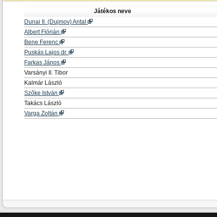
Játékos neve
Dunai II. (Dujmov) Antal
Albert Flórián
Bene Ferenc
Puskás Lajos dr.
Farkas János
Varsányi II. Tibor
Kalmár László
Szőke István
Takács László
Varga Zoltán