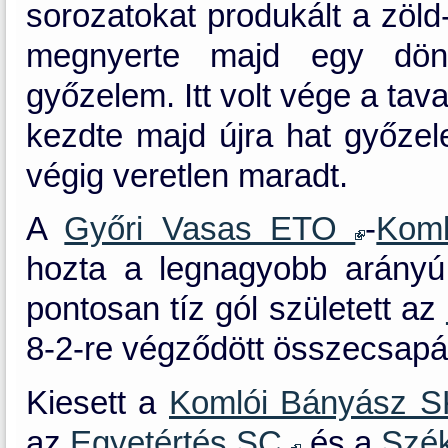
sorozatokat produkált a zöld
megnyerte majd egy dönt
győzelem. Itt volt vége a tav
kezdte majd újra hat győzel
végig veretlen maradt.
A
Győri Vasas ETO
-
Kom
hozta a legnagyobb arányú
pontosan tíz gól született az
8-2-re végződött összecsapá
Kiesett a
Komlói Bányász 
az
Egyetértés SC
és a
Szék