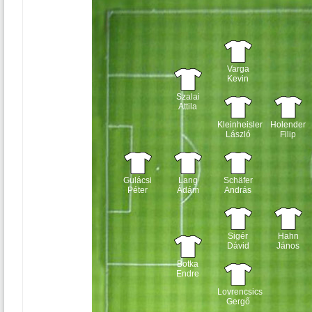
Varga
Kevin
Szalai
Attila
Kleinheisler
Holender
László
Filip
Gulácsi
Lang
Schäfer
Péter
Ádám
András
Sigér
Hahn
Dávid
János
Botka
Endre
Lovrencsics
Gergő