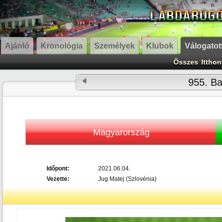
Ajánló
Kronológia
Személyek
Klubok
Válogatot
Összes
Itthon
955. B
Magyarország
Időpont:
2021.06.04.
Vezette:
Jug Matej (Szlovénia)