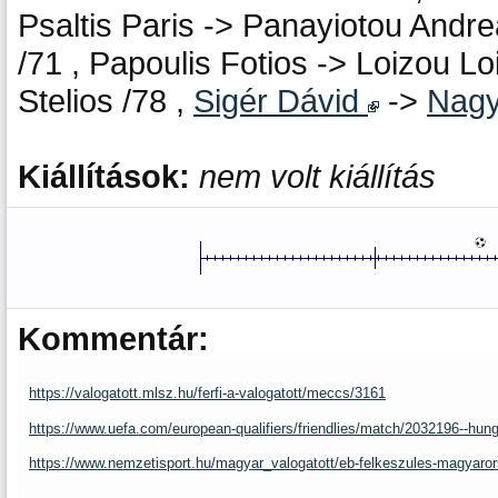
Psaltis Paris -> Panayiotou Andre
/71 , Papoulis Fotios -> Loizou L
Stelios /78 ,
Sigér Dávid
->
Nag
Kiállítások:
nem volt kiállítás
Kommentár:
https://valogatott.mlsz.hu/ferfi-a-valogatott/meccs/3161
https://www.uefa.com/european-qualifiers/friendlies/match/2032196--hun
https://www.nemzetisport.hu/magyar_valogatott/eb-felkeszules-magyaro