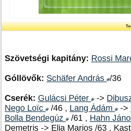
To
Szövetségi kapitány:
Rossi Ma
Góllövők:
Schäfer András
/36
Cserék:
Gulácsi Péter
->
Dibus
Nego Loïc
/46 ,
Lang Ádám
->
Bolla Bendegúz
/61 ,
Hahn Ján
Demetris -> Elia Marios /63 , Ka