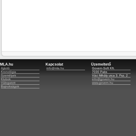
MLA.hu
Kapcsolat
Üzemeltető
Ajánló
info@mla.hu
Govern-Soft Kft.
Kronológia
7030 Paks
Személyek
Váci Mihály utca 3. Fsz. 2
Klubok
info@govern.hu
Válogatott
www.govern.hu
Bajnokságok