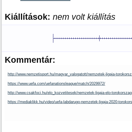
Kiállítások:
nem volt kiállítás
Kommentár:
http://www.nemzetisport.hu/magyar_valogatott/nemzetek-ligaja-torokor
https://www.uefa.com/uefanationsleague/match/2029972/
http://www.csakfoci.hu/elo_kozvetitesek/nemzetek-ligaja-elo-torokorsz
https://mediaklikk.hu/video/uefa-labdarugo-nemzetek-ligaja-2020-torok