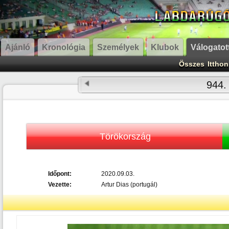
Ajánló
Kronológia
Személyek
Klubok
Válogatot
Összes
Itthon
944.
Törökország
Időpont:
2020.09.03.
Vezette:
Artur Dias (portugál)