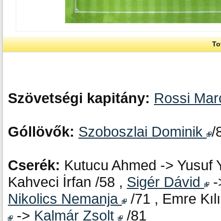
To
Szövetségi kapitány:
Rossi Ma
Góllövők:
Szoboszlai Dominik
/
Cserék:
Kutucu Ahmed -> Yusuf Y
Kahveci İrfan /58 ,
Sigér Dávid
-
Nikolics Nemanja
/71 , Emre Kıl
->
Kalmár Zsolt
/81