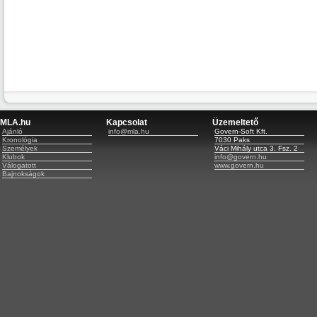
MLA.hu
Kapcsolat
Üzemeltető
Ajánló
info@mla.hu
Govern-Soft Kft.
Kronológia
7030 Paks
Személyek
Váci Mihály utca 3. Fsz. 2
Klubok
info@govern.hu
Válogatott
www.govern.hu
Bajnokságok