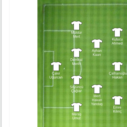
Müldür
Mert
Kutucu
Ahmed
Ayhan
Kaan
Demiral
Merih
Çakır
Çalhanoğlu
Uğurcan
Hakan
Söyüncü
Çağlar
Mert
Hakan
Yandaş
Emre
Kılınç
Meraş
Umut