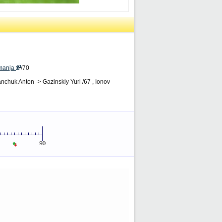
emanja
/70
anchuk Anton -> Gazinskiy Yuri /67 , Ionov