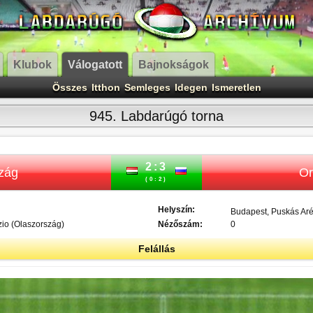
Klubok
Válogatott
Bajnokságok
Összes
Itthon
Semleges
Idegen
Ismeretlen
945. Labdarúgó torna
2:3
zág
Or
(0:2)
Helyszín:
Budapest, Puskás Ar
zio (Olaszország)
Nézőszám:
0
Felállás