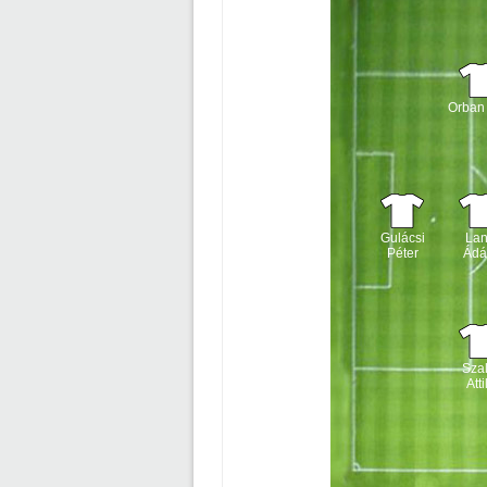
Orban 
Gulácsi
La
Péter
Ád
Szal
Atti