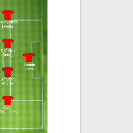
Kudryashov
Fyodor
Dzhikiya
Georgi
Shunin
Anton
Semyonov
Andrey
Mário
Fernandes