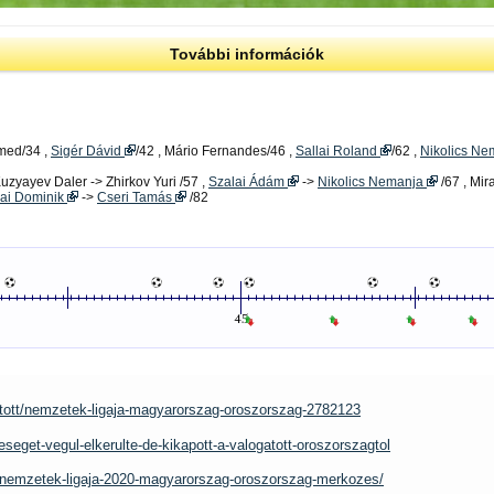
További információk
med/34 ,
Sigér Dávid
/42 , Mário Fernandes/46 ,
Sallai Roland
/62 ,
Nikolics N
Kuzyayev Daler -> Zhirkov Yuri /57 ,
Szalai Ádám
->
Nikolics Nemanja
/67 , Mir
ai Dominik
->
Cseri Tamás
/82
tott/nemzetek-ligaja-magyarorszag-oroszorszag-2782123
eseget-vegul-elkerulte-de-kikapott-a-valogatott-oroszorszagtol
go-nemzetek-ligaja-2020-magyarorszag-oroszorszag-merkozes/