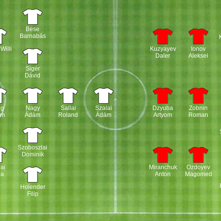
Bese
Barnabás
Willi
Kuzyayev
Ionov
Daler
Aleksei
Sigér
Dávid
ng
Nagy
Sallai
Szalai
Dzyuba
Zobnin
ám
Ádám
Roland
Ádám
Artyom
Roman
Szoboszlai
Dominik
ai
Miranchuk
Ozdoyev
la
Anton
Magomed
Holender
Filip