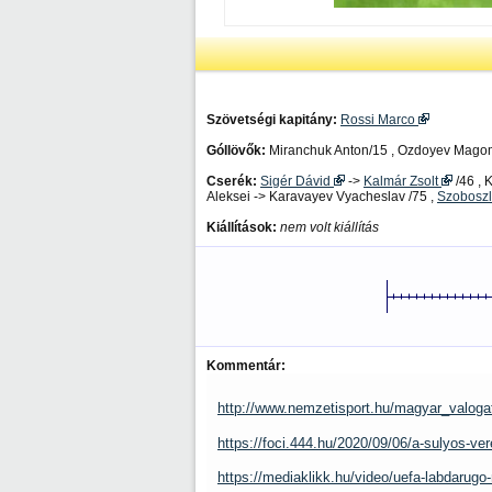
Szövetségi kapitány:
Rossi Marco
Góllövők:
Miranchuk Anton/15 , Ozdoyev Mago
Cserék:
Sigér Dávid
->
Kalmár Zsolt
/46 , 
Aleksei -> Karavayev Vyacheslav /75 ,
Szoboszl
Kiállítások:
nem volt kiállítás
Kommentár:
http://www.nemzetisport.hu/magyar_valoga
https://foci.444.hu/2020/09/06/a-sulyos-ver
https://mediaklikk.hu/video/uefa-labdaru