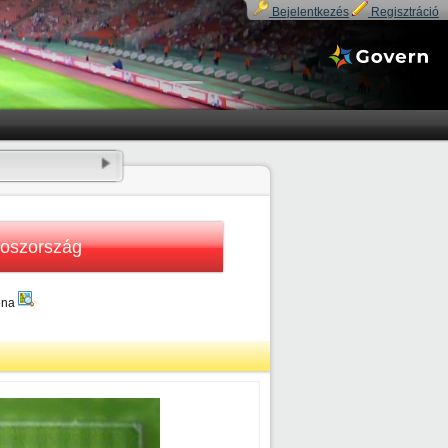
Bejelentkezés
Regisztráció
oszország
éna