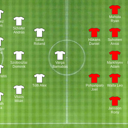
Mahuta
Ryan
kez
os
Schäfer
András
Sallai
Håkans
Suhonen
Roland
Daniel
Anssi
ger
rk
Szoboszlai
Varga
Markhiyev
Dominik
Barnabás
Adam
Willi
Tóth Alex
Pohjanpalo
Walta Leo
Joel
Vitális
Milán
áth
la
Jansson
Rony