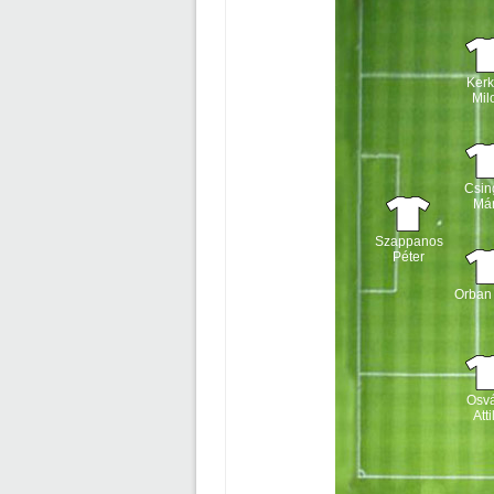
Ker
Mil
Csin
Má
Szappanos
Péter
Orban 
Osv
Atti