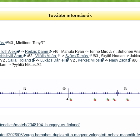
További információk
bás
/43 , Miettinen Tony/71
Tóth Alex
->
Redzic Damir
/46 , Mahuta Ryan -> Tenho Miro /57 , Suhonen Ans
bishvili Áron
/63 ,
Vitális Milán
->
Szűcs Tamás
/63 , Skyttä Naatan -> Jukko
/72 ,
Sallai Roland
->
Lukács Dániel
/72 ,
Kerkez Milos
->
Nagy Zsolt
/80 ,
dam -> Pyyhtiä Niklas /81
riendlies/match/2048194--hungary-vs-finland/
tott/2026/06/varga-barnabas-duplazott-a-magyar-valogatott-nehez-masodik-fel