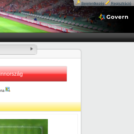
Bejelentkezés
Regisztráció
innország
éna