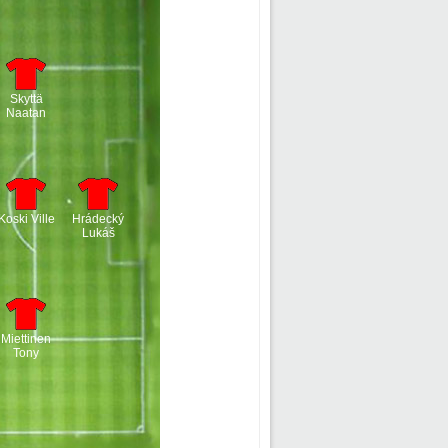
Skyttä
Naatan
Koski Ville
Hrádecký
Lukáš
Miettinen
Tony