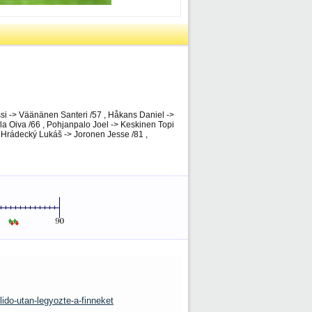
si -> Väänänen Santeri /57 , Håkans Daniel ->
la Oiva /66 , Pohjanpalo Joel -> Keskinen Topi
 Hrádecký Lukáš -> Joronen Jesse /81 ,
ido-utan-legyozte-a-finneket