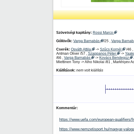
Szövetségi kapitány:
Rossi Marco
Góllövők:
Varga Barnabás
/25 ,
Varga Barna
Cserék:
Osváth Attila
->
Szűcs Kornél
/46 ,
Antman Oliver /57 ,
Szappanos Péter
->
Yaako
/66 ,
Varga Barnabás
->
Kovács Bendegúz
Miettinen Tony -> Alho Nikolai /81 , Markhiyev A
Kiállítások:
nem volt kiállítás
Kommentár:
https://www.uefa.com/european-qualifiers/f
https://www.nemzetisport.hu/magyar-valoga