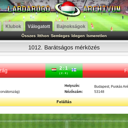
Klubok
Válogatott
Bajnokságok
Összes
Itthon
Semleges
Idegen
Ismeretlen
1012. Barátságos mérközés
2:1
zág
F
(2:0)
Helyszín:
Budapest, Puskás Ar
Horvátország)
Nézőszám:
53148
Felállás