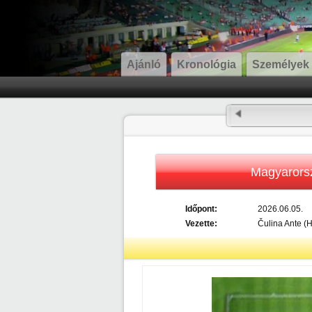
Ajánló
Kronológia
Személyek
Magyarors
Időpont:
2026.06.05.
Vezette:
Čulina Ante (