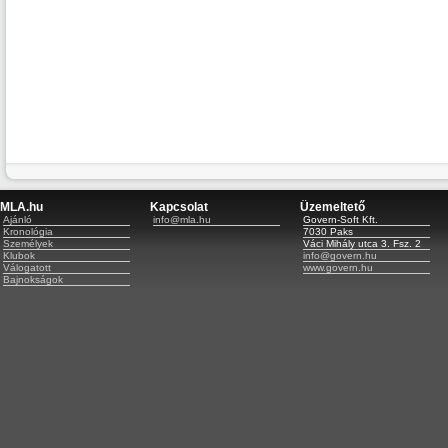
MLA.hu
Kapcsolat
Üzemeltető
Ajánló
info@mla.hu
Govern-Soft Kft.
Kronológia
7030 Paks
Személyek
Váci Mihály utca 3. Fsz. 2
Klubok
info@govern.hu
Válogatott
www.govern.hu
Bajnokságok