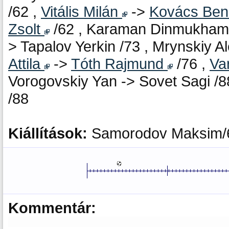
/62 ,
Vitális Milán
->
Kovács Be
Zsolt
/62 , Karaman Dinmukhamed
> Tapalov Yerkin /73 , Mrynskiy A
Attila
->
Tóth Rajmund
/76 ,
Va
Vorogovskiy Yan -> Sovet Sagi /
/88
Kiállítások:
Samorodov Maksim/
Kommentár: