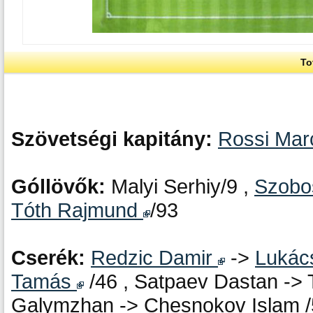
To
Szövetségi kapitány:
Rossi Ma
Góllövők:
Malyi Serhiy/9 ,
Szobo
Tóth Rajmund
/93
Cserék:
Redzic Damir
->
Lukác
Tamás
/46 , Satpaev Dastan ->
Galymzhan -> Chesnokov Islam /