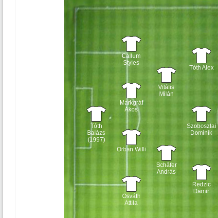
Callum
Styles
Tóth Alex
Vitális
Milán
Markgráf
Ákos
Tóth
Szoboszlai
Balázs
Dominik
(1997)
Orban Willi
Schäfer
András
Redzic
Damir
Osváth
Attila