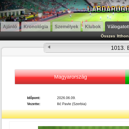
Ajánló
Kronológia
Személyek
Klubok
Válogatot
Összes
Itthon
1013. 
Magyarország
Időpont:
2026.06.09.
Vezette:
Ilić Pavle (Szerbia)