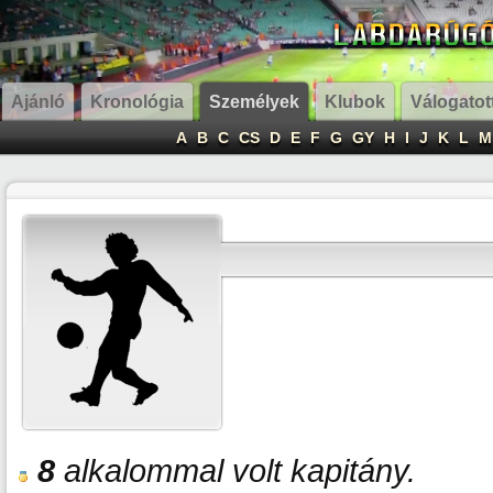
Ajánló
Kronológia
Személyek
Klubok
Válogatot
A
B
C
CS
D
E
F
G
GY
H
I
J
K
L
M
8
alkalommal volt kapitány.