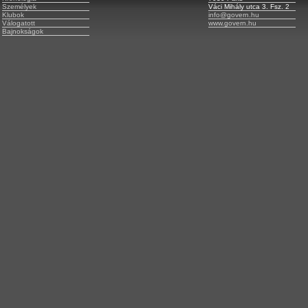
Személyek
Váci Mihály utca 3. Fsz. 2
Klubok
info@govern.hu
Válogatott
www.govern.hu
Bajnokságok