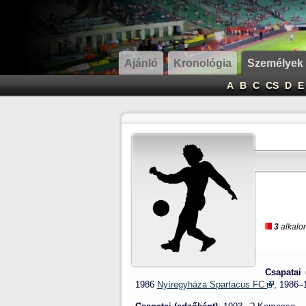
Ajánló
Kronológia
Személyek
A
B
C
CS
D
E
3
alkalom
Csapatai 
1986
Nyíregyháza Spartacus FC
, 1986