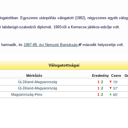
gatottban. Egyszeres utánpótlás válogatott (1982), négyszeres egyéb válogat
t labdarúgó-szakedzői diplomát. 1993-től a Kemecse játékos-edzője volt.
harmadik, és
1987-88. évi Nemzeti Bajnokság
második helyezettje volt.
Válogatottságai
Mérkőzés
Eredmény
Csere
G
Új-Zéland
-
Magyarország
1
:
2
70'
Új-Zéland
-
Magyarország
1
:
2
57'
Magyarország
-
Peru
1
:
2
60'