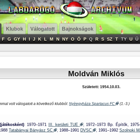
Klubok
Válogatott
Bajnokságok
F
G
GY
H
I
J
K
L
M
N
NY
O
Ö
P
Q
R
S
SZ
T
TY
U
Ü
Moldván Miklós
Született: 1954.10.03.
mal volt válogatott a következő klubból:
Nyíregyháza Spartacus FC
(1.-3.)
(játékosként)
: 1970–1971
III. kerületi TUE
, 1972–1973 Bp. Építők, 1975
–1988
Tatabányai Bányász SC
, 1988–1991
DVSC
, 1991–1992
Szolnoki 