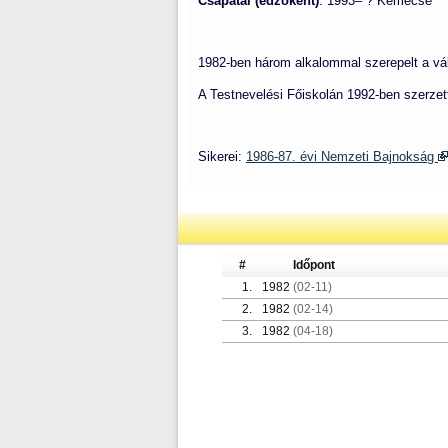
Csapatai (edzőként)
: 1993– ? Kemecse
1982-ben három alkalommal szerepelt a válo
A Testnevelési Főiskolán 1992-ben szerzet
Sikerei:
1986-87. évi Nemzeti Bajnokság
#
Időpont
1.
1982
(02-11)
2.
1982
(02-14)
3.
1982
(04-18)