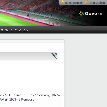
Bejelentkezés
Regisztráció
V
W
X
Y
Z
ZS
–1977 H. Kilián FSE, 1977 Záhony, 1977–
MÁV
, 1993– ? Kemecse