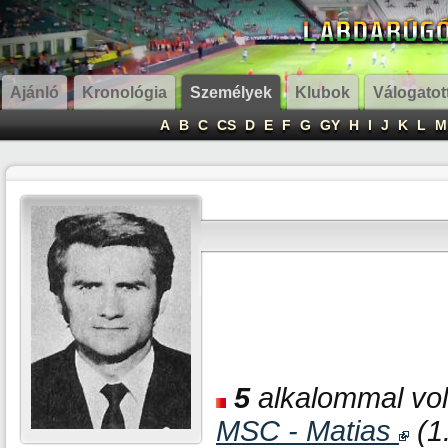
Ajánló
Kronológia
Személyek
Klubok
Válogatot
A
B
C
CS
D
E
F
G
GY
H
I
J
K
L
M
5
alkalommal volt
MSC - Matias
(1.