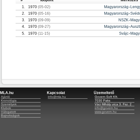
#
Időpont
Mérkőzés
1.
1970
(05-02)
Magyarország
-
Leng
2.
1970
(05-16)
Magyarország
-
Svéd
3.
1970
(09-09)
NSZK
-
Magy
4.
1970
(09-27)
Magyarország
-
Auszt
5.
1970
(11-15)
Svájc
-
Magy
MLA.hu
Kapcsolat
Üzemeltető
Ajánló
info@mla.hu
Govern-Soft Kft.
Kronológia
7030 Paks
Személyek
Váci Mihály utca 3. Fsz. 2
Klubok
info@govern.hu
Válogatott
www.govern.hu
Bajnokságok