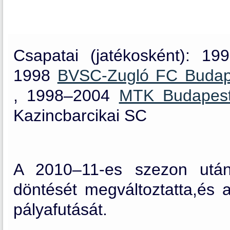
Csapatai (jatékosként): 1
1998
BVSC-Zugló FC Budape
, 1998–2004
MTK Budape
Kazincbarcikai SC
A 2010–11-es szezon után 
döntését megváltoztatta,és a
pályafutását.