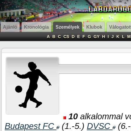
Ajánló
Kronológia
Személyek
Klubok
Válogatot
A
B
C
CS
D
E
F
G
GY
H
I
J
K
L
M
10
alkalommal vo
Budapest FC
(1.-5.)
DVSC
(6.-