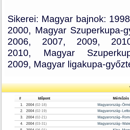
Sikerei: Magyar bajnok: 199
2000, Magyar Szuperkupa-gy
2006, 2007, 2009, 2010
2010, Magyar Szuperkup
2009, Magyar ligakupa-győzt
#
Időpont
Mérkőzés
1.
2004
(02-18)
Magyarország
-
Örmé
2.
2004
(02-19)
Magyarország
-
Lett
3.
2004
(02-21)
Magyarország
-
Rom
4.
2004
(03-31)
Magyarország
-
Wal
5.
2004
(06-01)
Kína
-
Magy