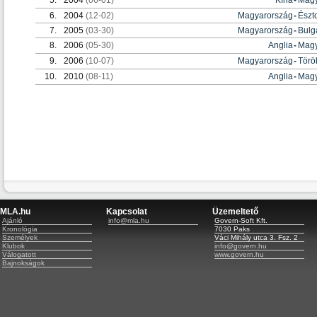
6.
2004
(12-02)
Magyarország
-
Észt
7.
2005
(03-30)
Magyarország
-
Bulg
8.
2006
(05-30)
Anglia
-
Magy
9.
2006
(10-07)
Magyarország
-
Törö
10.
2010
(08-11)
Anglia
-
Magy
MLA.hu
Kapcsolat
Üzemeltető
Ajánló
info@mla.hu
Govern-Soft Kft.
Kronológia
7030 Paks
Személyek
Váci Mihály utca 3. Fsz. 2
Klubok
info@govern.hu
Válogatott
www.govern.hu
Bajnokságok