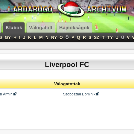
Klubok
Válogatott
Bajnokságok
G
GY
H
I
J
K
L
M
N
NY
O
Ö
P
Q
R
S
SZ
T
TY
U
Ü
V
Liverpool FC
Válogatottak
si Ármin
Szoboszlai Dominik