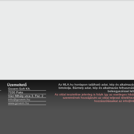
Üzemeltető
Az MLA.hu honlapon található adat, kép és alkalmazás 
birtokolja. Bármely adat, kép és alkalmazás felhasználá
Govern-Soft Kft.
beleegyezéssel le
7030 Paks
Az oldal tesztelése jelenleg is folyik így az esetleges hi
Váci Mihály utca 3. Fsz. 2
szeretnének hozzájárulni az oldal teljessé tételéhe
info@govern.hu
hozzászólásaikat az info@ml
www.govern.hu