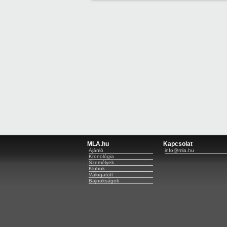
MLA.hu
Kapcsolat
Ajánló
info@mla.hu
Kronológia
Személyek
Klubok
Válogatott
Bajnokságok