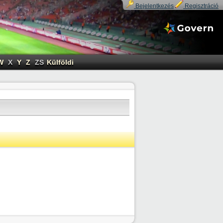
Bejelentkezés
Regisztráció
W
X
Y
Z
ZS
Külföldi