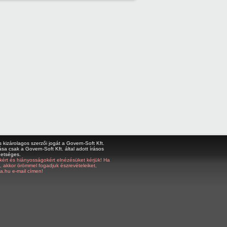
kizárolagos szerzői jogát a Govern-Soft Kft.
sa csak a Govern-Soft Kft. által adott írásos
hetséges.
bákért és hiányosságokért elnézésüket kérjük! Ha
z, akkor örömmel fogadjuk észrevételeiket,
a.hu e-mail címen!