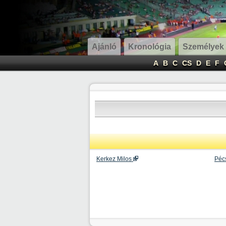
Ajánló
Kronológia
Személyek
A
B
C
CS
D
E
F
Kerkez Milos
Péc