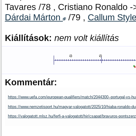
Tavares /78 , Cristiano Ronaldo 
Dárdai Márton
/79 ,
Callum Styl
Kiállítások:
nem volt kiállítás
Kommentár:
https://www.uefa.com/european-qualifiers/match/2044300--portugal-vs-hu
https://www.nemzetisport.hu/magyar-valogatott/2025/10/hiaba-ronaldo-dup
https://valogatott.mlsz.hu/ferfi-a-valogatott/hir/csapat/bravuros-pontszer