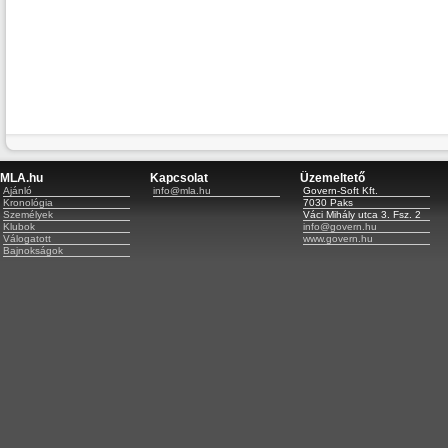
MLA.hu
Kapcsolat
Üzemeltető
Ajánló
info@mla.hu
Govern-Soft Kft.
Kronológia
7030 Paks
Személyek
Váci Mihály utca 3. Fsz. 2
Klubok
info@govern.hu
Válogatott
www.govern.hu
Bajnokságok