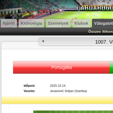
Ajánló
Kronológia
Személyek
Klubok
Válogatot
Összes
Itthon
1007. Vi
Portugália
Időpont:
2025.10.14.
Vezette:
Jovanović Srdjan (Szerbia)