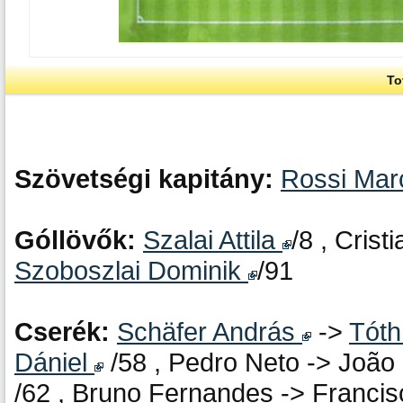
To
Szövetségi kapitány:
Rossi Ma
Góllövők:
Szalai Attila
/8 , Cris
Szoboszlai Dominik
/91
Cserék:
Schäfer András
->
Tóth
Dániel
/58 , Pedro Neto -> João
/62 , Bruno Fernandes -> Franci