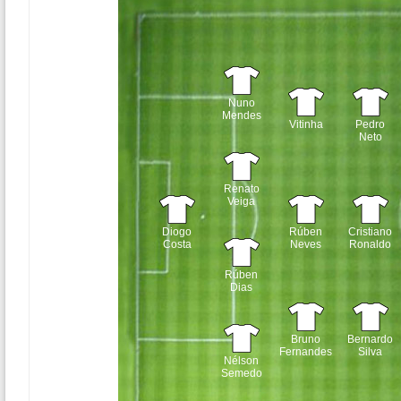
Nuno
Mendes
Vitinha
Pedro
Neto
Renato
Veiga
Diogo
Rúben
Cristiano
Costa
Neves
Ronaldo
Rúben
Dias
Bruno
Bernardo
Fernandes
Silva
Nélson
Semedo