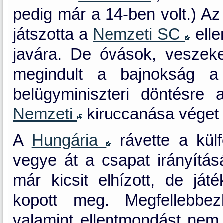
pedig már a 14-ben volt.) A
játszotta a
Nemzeti SC
elle
javára. De óvások, vesze
megindult a bajnokság 
belügyminiszteri döntésre
Nemzeti
kiruccanása véget 
A
Hungária
rávette a kül
vegye át a csapat irányítás
már kicsit elhízott, de já
kopott meg. Megfellebbez
valamint ellentmondást nem 