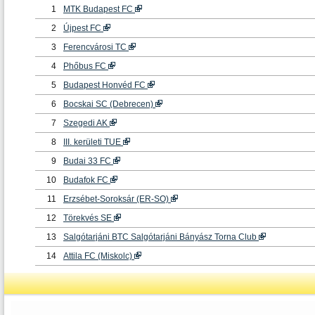
1
MTK Budapest FC
2
Újpest FC
3
Ferencvárosi TC
4
Phőbus FC
5
Budapest Honvéd FC
6
Bocskai SC (Debrecen)
7
Szegedi AK
8
III. kerületi TUE
9
Budai 33 FC
10
Budafok FC
11
Erzsébet-Soroksár (ER-SO)
12
Törekvés SE
13
Salgótarjáni BTC Salgótarjáni Bányász Torna Club
14
Attila FC (Miskolc)