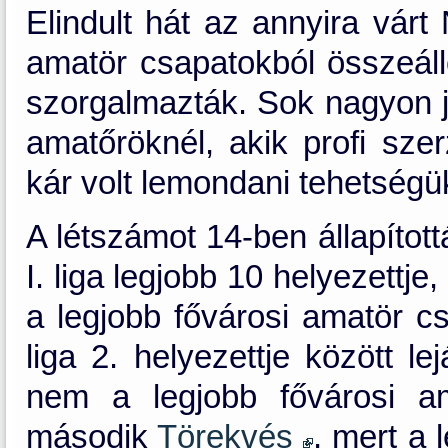
Elindult hát az annyira várt
amatör csapatokból összeál
szorgalmazták. Sok nagyon jó
amatőröknél, akik profi sze
kár volt lemondani tehetségük
A létszámot 14-ben állapított
I. liga legjobb 10 helyezettje,
a legjobb fővárosi amatör csa
liga 2. helyezettje között l
nem a legjobb fővárosi a
második
Törekvés
, mert a 