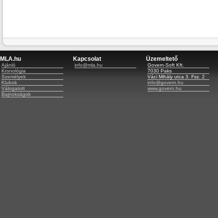
MLA.hu
Kapcsolat
Üzemeltető
Ajánló
info@mla.hu
Govern-Soft Kft.
Kronológia
7030 Paks
Személyek
Váci Mihály utca 3. Fsz. 2
Klubok
info@govern.hu
Válogatott
www.govern.hu
Bajnokságok