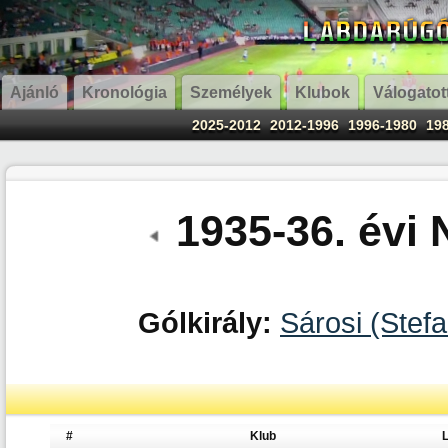
Ajánló
Kronológia
Személyek
Klubok
Válogatot
2025-2012
2012-1996
1996-1980
19
1935-36. évi
Gólkirály:
Sárosi (Stef
#
Klub