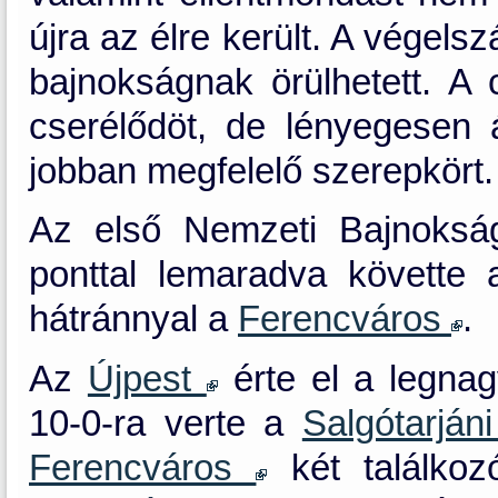
újra az élre került. A végels
bajnokságnak örülhetett. A 
cserélődöt, de lényegesen 
jobban megfelelő szerepkört.
Az első Nemzeti Bajnoksá
ponttal lemaradva követte
hátránnyal a
Ferencváros
.
Az
Újpest
érte el a legna
10-0-ra verte a
Salgótarjá
Ferencváros
két találkoz