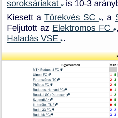
soroksáriakat
is 10-3 arány
Kiesett a
Törekvés SC
, a
Feljutott az
Elektromos FC
Haladás VSE
.
Egyesületek
MTK
MTK Budapest FC
Újpest FC
1
:
5
Ferencvárosi TC
2
:
3
Phőbus FC
2
:
6
Budapest Honvéd FC
0
:
1
Bocskai SC (Debrecen)
1
:
2
Szegedi AK
0
:
5
III. kerületi TUE
0
:
6
Budai 33 FC
2
:
2
Budafok FC
3
:
3