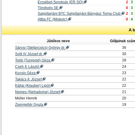
Erzsébet-Soroksár (ER-SO)
2
:
3
Törekvés SE
0
:
3
Salgótarjáni BTC Salgótarjáni Bányász Torna Club
2
:
3
Attila FC (Miskolc)
0
:
4
A 
Játékos neve
Góljainak szá
Sárosi (Stefancsics) György dr.
36
Solti IV József dr.
30
Toldi (Tunigold) Géza
28
Cseh II. László
24
Kocsis Géza
23
Takács II. József
22
Kállai (Klauber) Lipót
22
Nemes (Nehadoma) József
21
Müller Henrik
20
Zsengellér Gyula
19