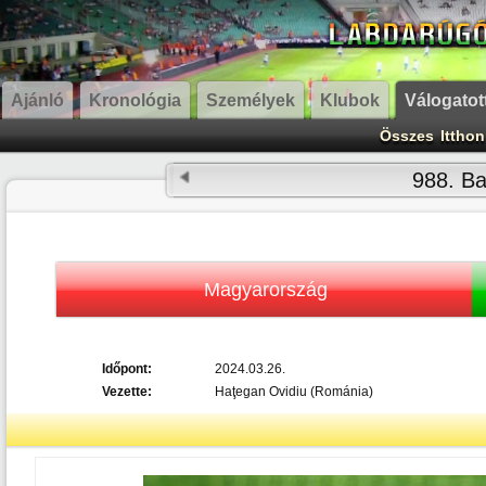
Ajánló
Kronológia
Személyek
Klubok
Válogatot
Összes
Itthon
988. B
Magyarország
Időpont:
2024.03.26.
Vezette:
Haţegan Ovidiu (Románia)