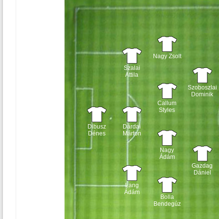
Nagy Zsolt
Szalai
Attila
Szoboszlai
Dominik
Callum
Styles
Dibusz
Dárdai
Dénes
Márton
Nagy
Ádám
Gazdag
Dániel
Lang
Ádám
Bolla
Bendegúz