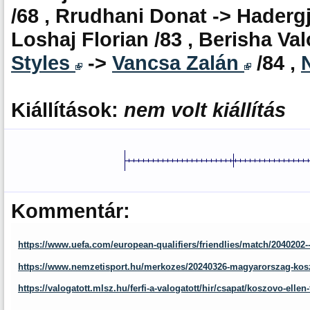
/68 , Rrudhani Donat -> Hadergjo
Loshaj Florian /83 , Berisha Va
Styles
->
Vancsa Zalán
/84 ,
Kiállítások:
nem volt kiállítás
Kommentár:
https://www.uefa.com/european-qualifiers/friendlies/match/2040202
https://www.nemzetisport.hu/merkozes/20240326-magyarorszag-kos
https://valogatott.mlsz.hu/ferfi-a-valogatott/hir/csapat/koszovo-ellen-