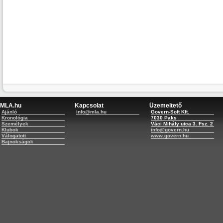
MLA.hu
Kapcsolat
Üzemeltető
Ajánló
info@mla.hu
Govern-Soft Kft.
Kronológia
7030 Paks
Személyek
Váci Mihály utca 3. Fsz. 2
Klubok
info@govern.hu
Válogatott
www.govern.hu
Bajnokságok