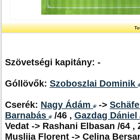
To
Szövetségi kapitány: -
Góllövők:
Szoboszlai Dominik
Cserék:
Nagy Ádám
->
Schäfe
Barnabás
/46 ,
Gazdag Dániel
Vedat -> Rashani Elbasan /64 ,
Muslija Florent -> Celina Bersan