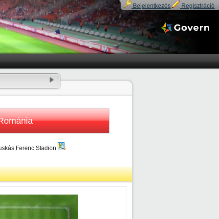
Bejelentkezés
Regisztráció
Románia
Puskás Ferenc Stadion