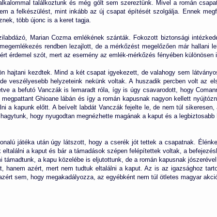
lkalommal találkoztunk és még gólt sem szereztünk. Mivel a román csapatn
m a felkészülést, mint inkább az új csapat építését szolgálja. Ennek megfe
nek, több újonc is a keret tagja.
kézilabdázó, Marian Cozma emlékének szánták. Fokozott biztonsági intézkedé
megemlékezés rendben lezajlott, de a mérkőzést megelőzően már hallani leh
ért érdemel szót, mert az esemény az emlék-mérkőzés fényében különösen irr
n hajtani kezdtek. Mind a két csapat igyekezett, de valahogy sem látvány
 de veszélyesebb helyzeteink nekünk voltak. A huszadik percben volt az els
lletve a befutó Vanczák is lemaradt róla, így is úgy csavarodott, hogy Comann
a megpattant Ghioane lábán és így a román kapusnak nagyon kellett nyújtóz
lálni a kapunk előtt. A beívelt labdát Vanczák fejelte le, de nem túl sikerese
en hagytunk, hogy nyugodtan megnézhette magának a kaput és a legbiztosabb he
nalú játéka után úgy látszott, hogy a cserék jót tettek a csapatnak. Élénk
k eltalálni a kaput és bár a támadások szépen felépítettek voltak, a befejezé
 mi támadtunk, a kapu közelébe is eljutottunk, de a román kapusnak jószeréve
tett, hanem azért, mert nem tudtuk eltalálni a kaput. Az is az igazsághoz ta
zért sem, hogy megakadályozza, az egyébként nem túl ötletes magyar akci