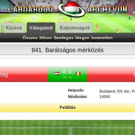
Klubok
Válogatott
Bajnokságok
Összes
Itthon
Semleges
Idegen
Ismeretlen
841. Barátságos mérközés
0:1
zág
(0:1)
Helyszín:
Budapest, XIV. ker., 
Nézőszám:
14000
Felállás