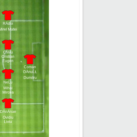
RÄdoi
Mirel Matei
Chivu
Cristian
Eugen
Coman
DÄnuĹŁ
Dumitru
NeĹu
Mihai
Mircea
DÄnÄnae
Ovidiu
Liviu