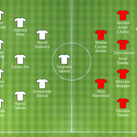
or
Apostol
zsár
Iulian
Halmosi
CÄtÄlin
Péter
Huszti
Marica
Szabolcs
Ciprian
Andrei
ász
DÄnciulescu
and
Ionel
Daniel
Dárdai Pál
Torghelle
Sándor
pes
Mara Ion
or
Bogdan
Dzsudzsák
Nicu
Balázs
Maximilian
Hajnal
Tamás
zák
Ghioane
mos
Tiberiu