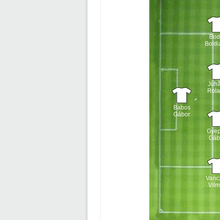
Bod
Boldi
Juh
Rol
Babos
Gábor
Gye
Gáb
Vanc
Vil