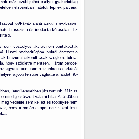
ak már továbbjutási esélyei gyakorlatilag
lelően elsősorban fiatalok lépnek pályára,
sekkel próbálták elejét venni a szokásos,
etett rasszista és irredenta kórusokat. Ez
itáló.
os, sem veszélyes akciók nem bontakoztak
ő. Huszti szabadrúgása jobbról érkezett a
ak bravúrral sikerült csak szögletre tolnia.
nia, hogy szögletre mentsen. Három perccel
n, az ugyanis pontosan a tizenhatos sarkánál
lyre, a jobb felsőbe vághatta a labdát. (0-
ebben, lendületesebben játszottunk. Már az
sbe mindig csúszott valami hiba. A félidőben
l még védenie sem kellett és többnyire nem
rtozik, hogy a román csapat nem sokat tesz
ókat.