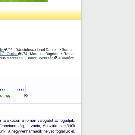
ly
/46 , Dănciulescu Ionel Daniel -> Surdu
ehér Csaba
/74 , Mara Ion Bogdan -> Roman
ius Marcel /81 ,
Bodor Boldizsár
->
Vadócz
 találkozón a román válogatottat fogadjuk.
anciaország, Litvánia, Ausztria is előttük
unk, a negyvenharmadik helyet foglaljuk el.