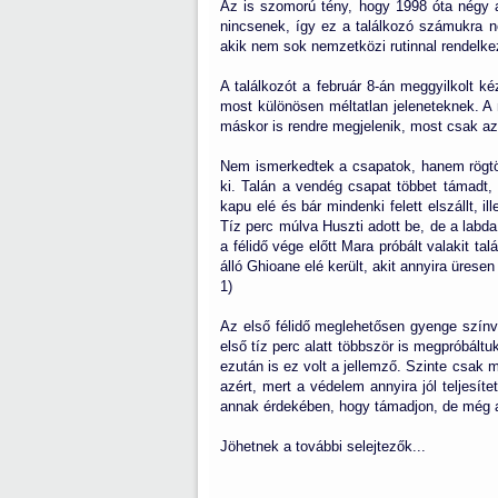
Az is szomorú tény, hogy 1998 óta négy a
nincsenek, így ez a találkozó számukra ne
akik nem sok nemzetközi rutinnal rendelkez
A találkozót a február 8-án meggyilkolt 
most különösen méltatlan jeleneteknek. A 
máskor is rendre megjelenik, most csak az
Nem ismerkedtek a csapatok, hanem rögtö
ki. Talán a vendég csapat többet támadt,
kapu elé és bár mindenki felett elszállt, i
Tíz perc múlva Huszti adott be, de a labd
a félidő vége előtt Mara próbált valakit ta
álló Ghioane elé került, akit annyira üres
1)
Az első félidő meglehetősen gyenge színvo
első tíz perc alatt többször is megpróbáltu
ezután is ez volt a jellemző. Szinte csak
azért, mert a védelem annyira jól teljesí
annak érdekében, hogy támadjon, de még a
Jöhetnek a további selejtezők...