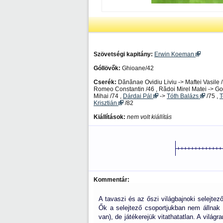
Szövetségi kapitány:
Erwin Koeman
Góllövők:
Ghioane/42
Cserék:
Dănănae Ovidiu Liviu -> Maftei Vasile 
Romeo Constantin /46 , Rădoi Mirel Matei -> Goi
Mihai /74 ,
Dárdai Pál
->
Tóth Balázs
/75 ,
T
Krisztián
/82
Kiállítások:
nem volt kiállítás
Kommentár:
A tavaszi és az őszi világbajnoki selejte
Ők a selejtező csoportjukban nem állnak v
van), de játékerejük vitathatatlan. A vilá