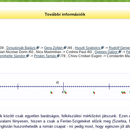
További információk
/39 ,
Dzsudzsák Balázs
->
Gera Zoltán
/46 ,
Huszti Szabolcs
->
Rudolf Gerge
an Nicolae Dorin /60 , Nicu Maximilian -> Codrea Paul /60 ,
Gyepes Gábor
->
F
orghelle Sándor
->
Priskin Tamás
/78 , Chivu Cristian Eugen -> Constantin Mar
zők között csak egyetlen barátságos, felkészülési mérkőzést játszunk. Ezen a
alami fényesen, hiszen a csak a Feröer-Szigeteket előzik meg (Szerbia, Fr
granglistán huszonhetedik a román csapat - mi pedig most, hogy egészen jól áll