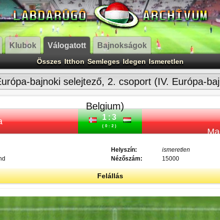
Klubok
Válogatott
Bajnokságok
Összes
Itthon
Semleges
Idegen
Ismeretlen
urópa-bajnoki selejtező, 2. csoport (IV. Európa-ba
Belgium)
1:3
a
(0:2)
Ma
Helyszín:
ismeretlen
nd
Nézőszám:
15000
Felállás