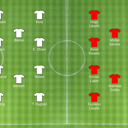
rsen
Kvia
Nagy
László
Borno
Müller
Sándor
sen
E. Olsen
Bene
Ferenc
vold
Nilsen
Kocsis
Lajos
Iversen
Halmosi
Zoltán
ing
T. Fuglset
Fazekas
László