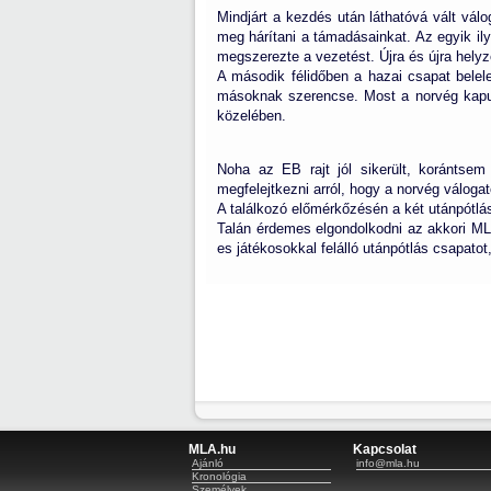
Mindjárt a kezdés után láthatóvá vált vá
meg hárítani a támadásainkat. Az egyik ily
megszerezte a vezetést. Újra és újra helyz
A második félidőben a hazai csapat belel
másoknak szerencse. Most a norvég kapus
közelében.
Noha az EB rajt jól sikerült, korántse
megfelejtkezni arról, hogy a norvég válogat
A találkozó előmérkőzésén a két utánpótlás
Talán érdemes elgondolkodni az akkori ML
es játékosokkal felálló utánpótlás csapatot
MLA.hu
Kapcsolat
Ajánló
info@mla.hu
Kronológia
Személyek