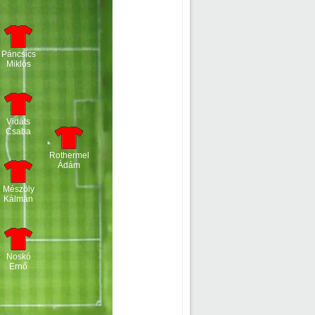
Páncsics
Miklós
Vidáts
Csaba
Rothermel
Ádám
Mészöly
Kálmán
Noskó
Ernő