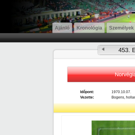
Ajánló
Kronológia
Személyek
453. E
Norvégi
Időpont:
1970.10.07.
Vezette:
Bogens, holla