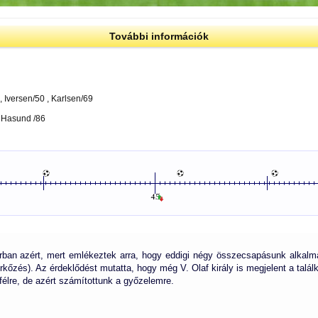
További információk
 , Iversen/50 , Karlsen/69
> Hasund /86
ban azért, mert emlékeztek arra, hogy eddigi négy összecsapásunk alkalmá
kőzés). Az érdeklődést mutatta, hogy még V. Olaf király is megjelent a talál
félre, de azért számítottunk a győzelemre.