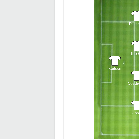
Pette
Thor
Karlsen
Spyde
Slinn