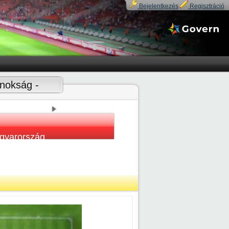
Bejelentkezés
Regisztráció
jnokság -
gyarország