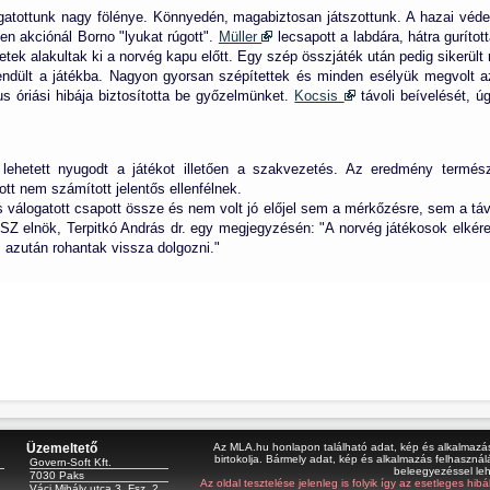
logatottunk nagy fölénye. Könnyedén, magabiztosan játszottunk. A hazai véd
en akciónál Borno "lyukat rúgott".
Müller
lecsapott a labdára, hátra gurítot
etek alakultak ki a norvég kapu előtt. Egy szép összjáték után pedig sikerült
endült a játékba. Nagyon gyorsan szépítettek és minden esélyük megvolt a
 óriási hibája biztosította be győzelmünket.
Kocsis
távoli beívelését, ú
m lehetett nyugodt a játékot illetően a szakvezetés. Az eredmény term
ott nem számított jelentős ellenfélnek.
 válogatott csapott össze és nem volt jó előjel sem a mérkőzésre, sem a táv
SZ elnök, Terpitkó András dr. egy megjegyzésén: "A norvég játékosok elkére
, azután rohantak vissza dolgozni."
Üzemeltető
Az MLA.hu honlapon található adat, kép és alkalmazás 
birtokolja. Bármely adat, kép és alkalmazás felhasználá
Govern-Soft Kft.
beleegyezéssel le
7030 Paks
Az oldal tesztelése jelenleg is folyik így az esetleges hi
Váci Mihály utca 3. Fsz. 2