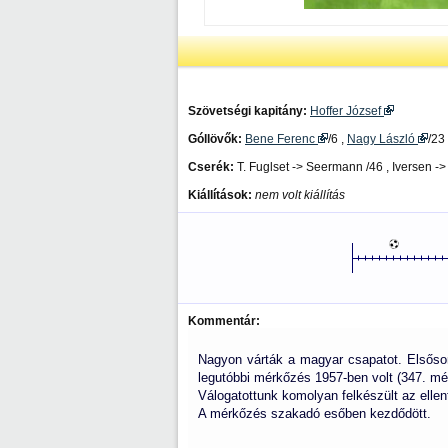
Szövetségi kapitány:
Hoffer József
Góllövők:
Bene Ferenc
/6 ,
Nagy László
/23
Cserék:
T. Fuglset -> Seermann /46 , Iversen -
Kiállítások:
nem volt kiállítás
Kommentár:
Nagyon várták a magyar csapatot. Elsősor
legutóbbi mérkőzés 1957-ben volt (347. mér
Válogatottunk komolyan felkészült az ellen
A mérkőzés szakadó esőben kezdődött.