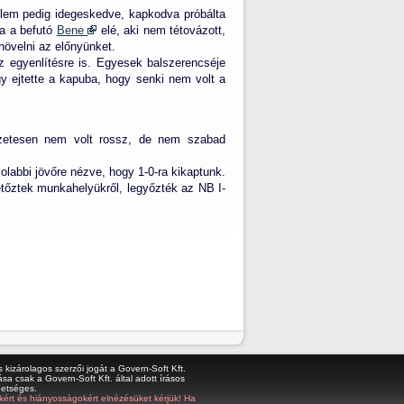
elem pedig idegeskedve, kapkodva próbálta
ta a befutó
Bene
elé, aki nem tétovázott,
 növelni az előnyünket.
z egyenlítésre is. Egyesek balszerencséje
gy ejtette a kapuba, hogy senki nem volt a
észetesen nem volt rossz, de nem szabad
olabbi jövőre nézve, hogy 1-0-ra kikaptunk.
tőztek munkahelyükről, legyőzték az NB I-
kizárolagos szerzői jogát a Govern-Soft Kft.
sa csak a Govern-Soft Kft. által adott írásos
hetséges.
bákért és hiányosságokért elnézésüket kérjük! Ha