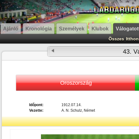
Ajánló
Kronológia
Személyek
Klubok
Válogatot
Összes
Itthon
43. Vá
Oroszország
Időpont:
1912.07.14.
Vezette:
A. N. Schulz, Német