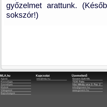
győzelmet arattunk. (Késő
sokszór!)
MLA.hu
Kapcsolat
Üzemeltető
Ajánló
info@mla.hu
Govern-Soft Kft.
Kronológia
7030 Paks
Személyek
Váci Mihály utca 3. Fsz. 2
Klubok
info@govern.hu
Válogatott
www.govern.hu
Bajnokságok