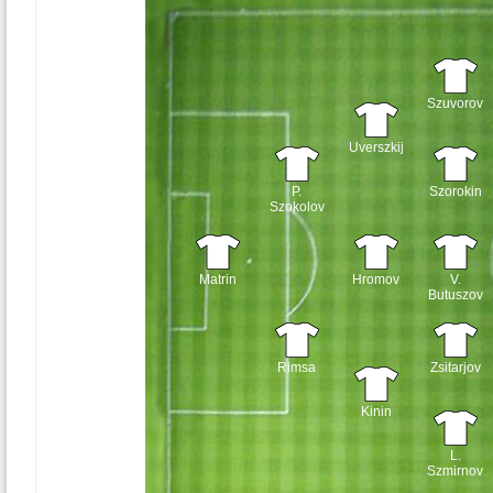
Szuvorov
Uverszkij
P.
Szorokin
Szokolov
Matrin
Hromov
V.
Butuszov
Rimsa
Zsitarjov
Kinin
L.
Szmirnov