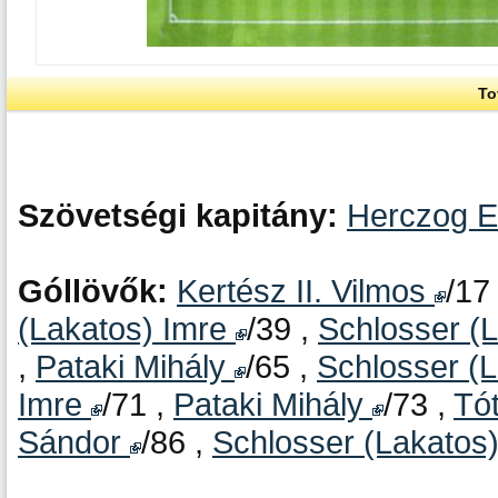
To
Szövetségi kapitány:
Herczog 
Góllövők:
Kertész II. Vilmos
/17
(Lakatos) Imre
/39 ,
Schlosser (
,
Pataki Mihály
/65 ,
Schlosser (
Imre
/71 ,
Pataki Mihály
/73 ,
Tót
Sándor
/86 ,
Schlosser (Lakatos