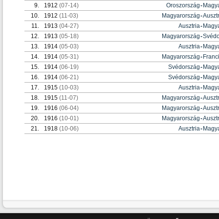
9.
1912
(07-14)
Oroszország
-
Magya
10.
1912
(11-03)
Magyarország
-
Ausztr
11.
1913
(04-27)
Ausztria
-
Magya
12.
1913
(05-18)
Magyarország
-
Svédo
13.
1914
(05-03)
Ausztria
-
Magya
14.
1914
(05-31)
Magyarország
-
Franc
15.
1914
(06-19)
Svédország
-
Magya
16.
1914
(06-21)
Svédország
-
Magya
17.
1915
(10-03)
Ausztria
-
Magya
18.
1915
(11-07)
Magyarország
-
Ausztr
19.
1916
(06-04)
Magyarország
-
Ausztr
20.
1916
(10-01)
Magyarország
-
Ausztr
21.
1918
(10-06)
Ausztria
-
Magya