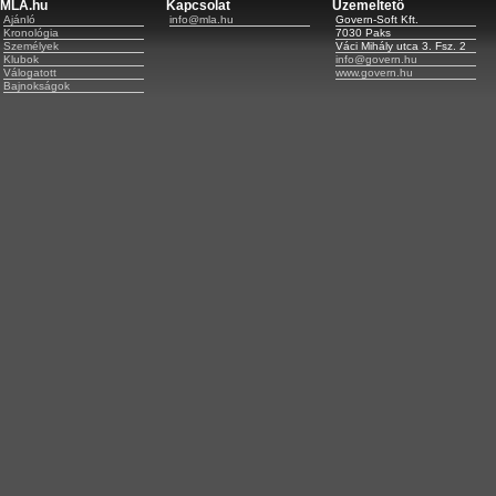
MLA.hu
Kapcsolat
Üzemeltető
Ajánló
info@mla.hu
Govern-Soft Kft.
Kronológia
7030 Paks
Személyek
Váci Mihály utca 3. Fsz. 2
Klubok
info@govern.hu
Válogatott
www.govern.hu
Bajnokságok