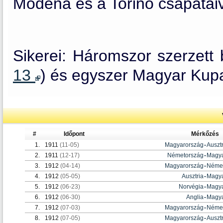
Modena és a Torino csapataiva
Sikerei: Háromszor szerzett 
13
) és egyszer Magyar Kup
#
Időpont
Mérkőzés
1.
1911
(11-05)
Magyarország
-
Ausztr
2.
1911
(12-17)
Németország
-
Magya
3.
1912
(04-14)
Magyarország
-
Néme
4.
1912
(05-05)
Ausztria
-
Magya
5.
1912
(06-23)
Norvégia
-
Magya
6.
1912
(06-30)
Anglia
-
Magya
7.
1912
(07-03)
Magyarország
-
Néme
8.
1912
(07-05)
Magyarország
-
Ausztr