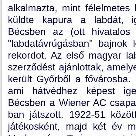
alkalmazta, mint félelmetes 
küldte kapura a labdát, 
Bécsben az (ott hivatalos 
"labdatávrúgásban" bajnok l
rekordot. Az első magyar lab
szerződést ajánlottak, amely
került Győrből a fővárosba. 
ami hátvédhez képest ige
Bécsben a Wiener AC csapatá
ban játszott. 1922-51 közöt
játékosként, majd két év m