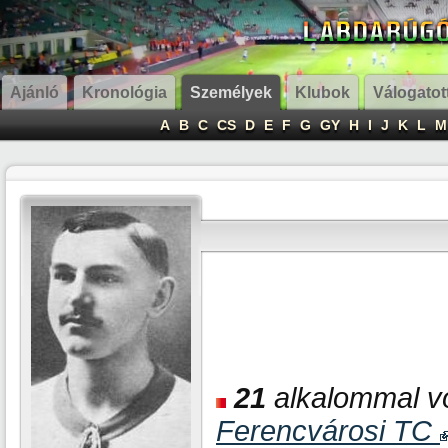
Ajánló
Kronológia
Személyek
Klubok
Válogatot
A
B
C
CS
D
E
F
G
GY
H
I
J
K
L
M
21
alkalommal vol
Ferencvárosi TC