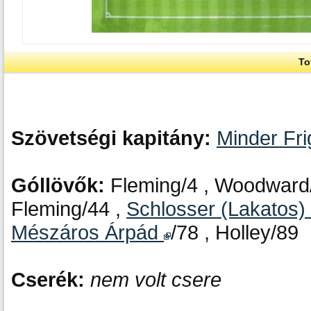
To
Szövetségi kapitány:
Minder Fr
Góllövők:
Fleming/4 , Woodward/
Fleming/44 ,
Schlosser (Lakatos)
Mészáros Árpád
/78 , Holley/89
Cserék:
nem volt csere