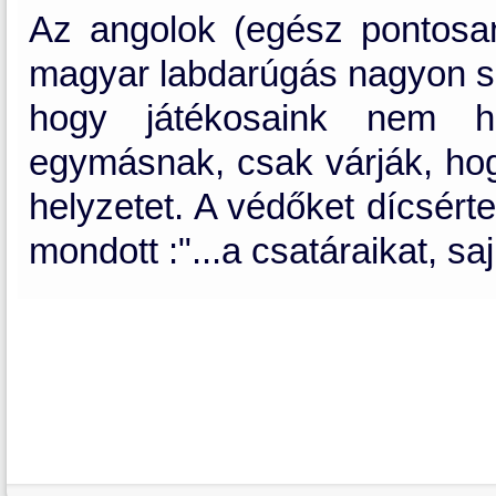
Az angolok (egész pontosa
magyar labdarúgás nagyon sok
hogy játékosaink nem h
egymásnak, csak várják, ho
helyzetet. A védőket dícsért
mondott :"...a csatáraikat, sa