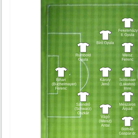
Feketeházy
II. Gyula
Bíró Gyula
Rumbold
Weisz
Gyula
Ferenc
Bihari
Károly
Schlosser
(Büchelmayer)
Jenő
(Lakatos)
Ferenc
Imre
Szendrő
Mészáros
(Schwarz)
Árpád
Oszkár
Vágó
(Weisz)
Antal
Borbás
Gáspár dr.