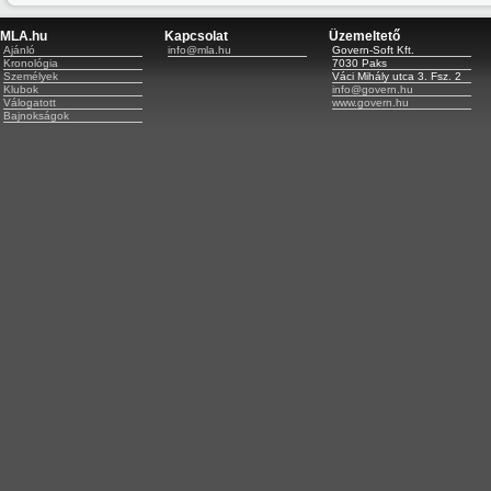
MLA.hu
Kapcsolat
Üzemeltető
Ajánló
info@mla.hu
Govern-Soft Kft.
Kronológia
7030 Paks
Személyek
Váci Mihály utca 3. Fsz. 2
Klubok
info@govern.hu
Válogatott
www.govern.hu
Bajnokságok