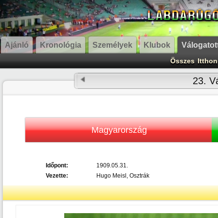
Ajánló
Kronológia
Személyek
Klubok
Válogatot
Összes
Itthon
23. Vá
Magyarország
Időpont:
1909.05.31.
Vezette:
Hugo Meisl, Osztrák