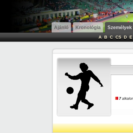
Ajánló
Kronológia
Személyek
A
B
C
CS
D
E
7
alkalom