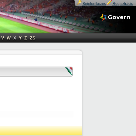
Bejelentkezés
Regisztráció
V
W
X
Y
Z
ZS