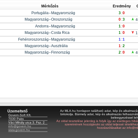
Mérkőzés
Eredmény
Portugália
-
Magyarország
3
:
0
Magyarország
-
Oroszország
0
:
3
4
Andorra
-
Magyarország
1
:
0
Magyarország
-
Costa Rica
1
:
0
1
Fehéroroszország
-
Magyarország
1
:
1
Magyarország
-
Ausztrália
1
:
2
Magyarország
-
Finnország
2
:
0
4
Üzemeltető
Az MLA.hu honlapon található adat, kép és alkalmazás 
birtokolja. Bármely adat, kép és alkalmazás felhasználá
Govern-Soft Kft.
beleegyezéssel le
7030 Paks
Az oldal tesztelése jelenleg is folyik így az esetleges hi
Váci Mihály utca 3. Fsz. 2
szeretnének hozzájárulni az oldal teljessé tételéhe
info@govern.hu
hozzászólásaikat az info@ml
www.govern.hu