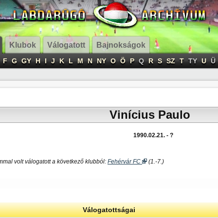
Klubok
Válogatott
Bajnokságok
F
G
GY
H
I
J
K
L
M
N
NY
O
Ö
P
Q
R
S
SZ
T
TY
U
Ü
Vinícius Paulo
1990.02.21. - ?
mal volt válogatott a következő klubból:
Fehérvár FC
(1.-7.)
Válogatottságai