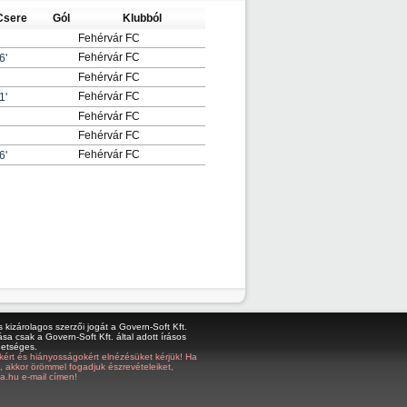
Csere
Gól
Klubból
Fehérvár FC
Fehérvár FC
6'
Fehérvár FC
Fehérvár FC
1'
Fehérvár FC
Fehérvár FC
Fehérvár FC
6'
kizárolagos szerzői jogát a Govern-Soft Kft.
sa csak a Govern-Soft Kft. által adott írásos
hetséges.
bákért és hiányosságokért elnézésüket kérjük! Ha
z, akkor örömmel fogadjuk észrevételeiket,
a.hu e-mail címen!