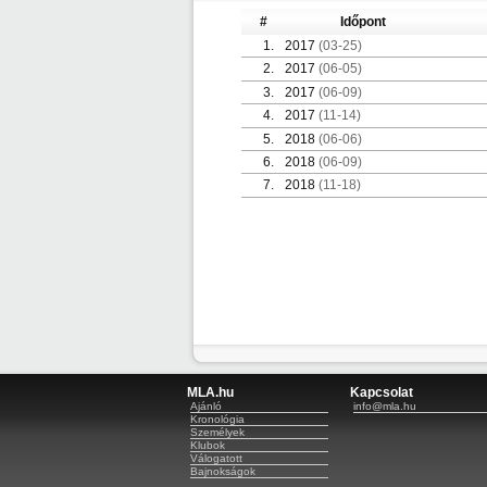
#
Időpont
1.
2017
(03-25)
2.
2017
(06-05)
3.
2017
(06-09)
4.
2017
(11-14)
5.
2018
(06-06)
6.
2018
(06-09)
7.
2018
(11-18)
MLA.hu
Kapcsolat
Ajánló
info@mla.hu
Kronológia
Személyek
Klubok
Válogatott
Bajnokságok