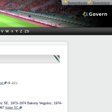
Bejelentkezés
Regisztráció
V
W
X
Y
Z
ZS
raz
(9.-12.)
erz SE, 1973–1974 Bakony Vegyész, 1974–
1987
Volán SC