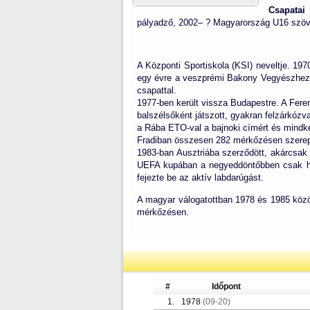
Csapatai 
pályadző, 2002– ? Magyarország U16 szöv
A Központi Sportiskola (KSI) neveltje. 197
egy évre a veszprémi Bakony Vegyészhez k
csapattal.
1977-ben került vissza Budapestre. A Fere
balszélsőként játszott, gyakran felzárkózv
a Rába ETO-val a bajnoki címért és mindk
Fradiban összesen 282 mérkőzésen szerepel
1983-ban Ausztriába szerződött, akárcsak N
UEFA kupában a negyeddöntőbben csak ho
fejezte be az aktív labdarúgást.
A magyar válogatottban 1978 és 1985 között
mérkőzésen.
#
Időpont
1.
1978
(09-20)