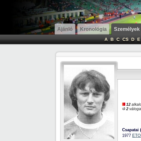
Ajánló
Kronológia
Személyek
A
B
C
CS
D
E
12
alkal
2
válogat
Csapatai 
1977
ETO