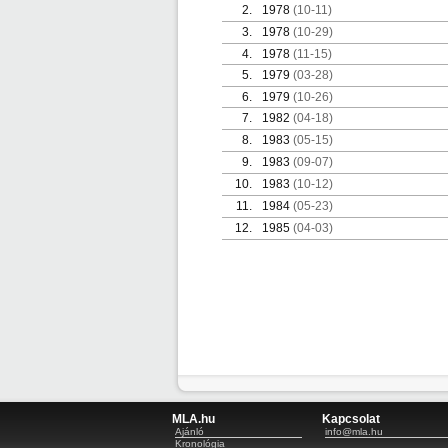
2.
1978
(10-11)
3.
1978
(10-29)
4.
1978
(11-15)
5.
1979
(03-28)
6.
1979
(10-26)
7.
1982
(04-18)
8.
1983
(05-15)
9.
1983
(09-07)
10.
1983
(10-12)
11.
1984
(05-23)
12.
1985
(04-03)
MLA.hu
Kapcsolat
Ajánló
info@mla.hu
Kronológia