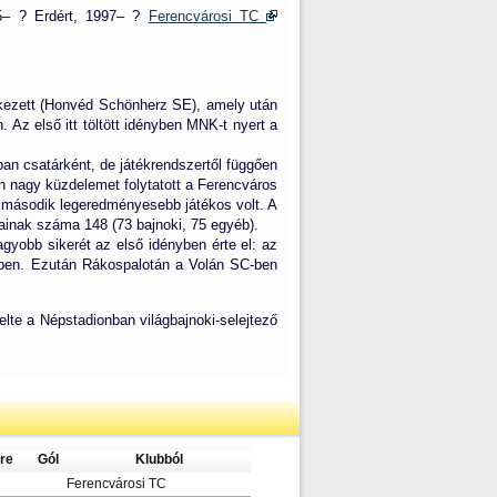
5– ? Erdért, 1997– ?
Ferencvárosi TC
vetkezett (Honvéd Schönherz SE), amely után
z első itt töltött idényben MNK-t nyert a
an csatárként, de játékrendszertől függően
en nagy küzdelemet folytatott a Ferencváros
 második legeredményesebb játékos volt. A
ainak száma 148 (73 bajnoki, 75 egyéb).
agyobb sikerét az első idényben érte el: az
ben. Ezután Rákospalotán a Volán SC-ben
elte a Népstadionban világbajnoki-selejtező
re
Gól
Klubból
Ferencvárosi TC