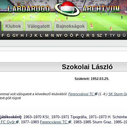
Klubok
Válogatott
Bajnokságok
F
G
GY
H
I
J
K
L
M
N
NY
O
Ö
P
Q
R
S
SZ
T
TY
U
Ü
Szokolai László
Született: 1952.03.25.
ommal volt válogatott a következő klubokból:
Ferencvárosi TC
(1.-8.)
SK Sturm G
ott gólt rúgott
(játékosként)
: 1963–1970 KSI, 1970–1971 Tipográfia, 1971–1973 H. Schönh
 FC Győr
, 1977–1983
Ferencvárosi TC
, 1983–1985 Sturm Graz, 1985–