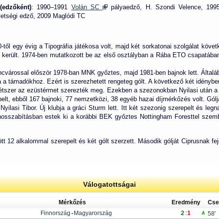
(edzőként)
: 1990–1991
Volán SC
pályaedző, H. Szondi Velence, 199
etségi edző, 2009 Maglódi TC
0-től egy évig a Tipográfia játékosa volt, majd két sorkatonai szolgálat kö
erült. 1974-ben mutatkozott be az első osztályban a Rába ETO csapatában. A
ncvárossal először 1978-ban MNK győztes, majd 1981-ben bajnok lett. Általáb
a a támadókhoz. Ezért is szerezhetett rengeteg gólt. A következő két idényb
étszer az ezüstérmet szerezték meg. Ezekben a szezonokban Nyilasi után a
t, ebből 167 bajnoki, 77 nemzetközi, 38 egyéb hazai díjmérkőzés volt. Gólj
yilasi Tibor. Új klubja a gráci Sturm lett. Itt két szezonig szerepelt és legn
sszabításban estek ki a korábbi BEK győztes Nottingham Foresttel szem
 12 alkalommal szerepelt és két gólt szerzett. Második gólját Ciprusnak fej
Válogatottságai
Mérkőzés
Eredmény
Cse
Finnország
-
Magyarország
2
:
1
58'