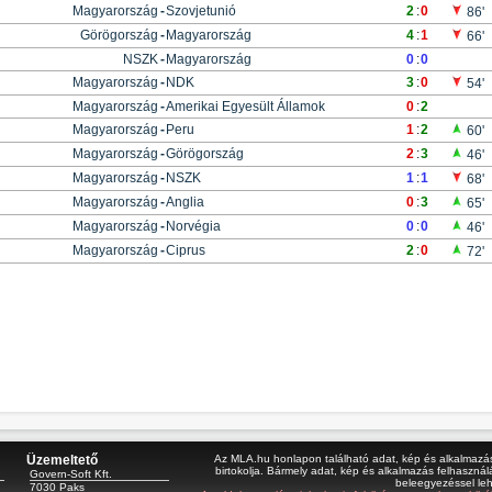
Magyarország
-
Szovjetunió
2
:
0
86'
Görögország
-
Magyarország
4
:
1
66'
NSZK
-
Magyarország
0
:
0
Magyarország
-
NDK
3
:
0
54'
Magyarország
-
Amerikai Egyesült Államok
0
:
2
Magyarország
-
Peru
1
:
2
60'
Magyarország
-
Görögország
2
:
3
46'
Magyarország
-
NSZK
1
:
1
68'
Magyarország
-
Anglia
0
:
3
65'
Magyarország
-
Norvégia
0
:
0
46'
Magyarország
-
Ciprus
2
:
0
72'
Üzemeltető
Az MLA.hu honlapon található adat, kép és alkalmazás 
birtokolja. Bármely adat, kép és alkalmazás felhasználá
Govern-Soft Kft.
beleegyezéssel le
7030 Paks