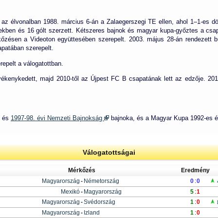
az élvonalban 1988. március 6-án a Zalaegerszegi TE ellen, ahol 1–1-es dön
nekben és 16 gólt szerzett. Kétszeres bajnok és magyar kupa-győztes a csa
őzésen a Videoton együttesében szerepelt. 2003. május 28-án rendezett b
apatában szerepelt.
epelt a válogatottban.
vékenykedett, majd 2010-től az Újpest FC B csapatának lett az edzője. 2
és
1997-98. évi Nemzeti Bajnokság
bajnoka, és a Magyar Kupa 1992-es és
Válogatottságai
Mérkőzés
Eredmény
Magyarország
-
Németország
0
:
0
Mexikó
-
Magyarország
5
:
1
Magyarország
-
Svédország
1
:
0
Magyarország
-
Izland
1
:
0