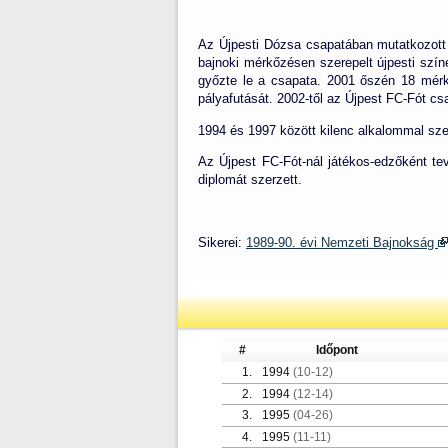
Az Újpesti Dózsa csapatában mutatkozott 
bajnoki mérkőzésen szerepelt újpesti szí
győzte le a csapata. 2001 őszén 18 mérk
pályafutását. 2002-től az Újpest FC-Fót cs
1994 és 1997 között kilenc alkalommal szer
Az Újpest FC-Fót-nál játékos-edzőként te
diplomát szerzett.
Sikerei:
1989-90. évi Nemzeti Bajnokság
#
Időpont
1.
1994
(10-12)
2.
1994
(12-14)
3.
1995
(04-26)
4.
1995
(11-11)