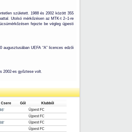
tetlen született. 1988 és 2002 között 355
pattal. Utolsó mérkőzésen az MTK-t 2–1-re
úcsúmérkőzésen fejezte be végleg újpesti
010 augusztusában UEFA “A” licences edzői
 2002-es győztese volt.
Csere
Gól
Klubból
Újpest FC
46'
Újpest FC
Újpest FC
88'
Újpest FC