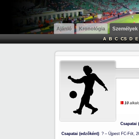
Ajánló
Kronológia
Személyek
A
B
C
CS
D
E
10
alkal
Csapatai 
Csapatai (edzőként)
: ? – Újpest FC-Fót, 