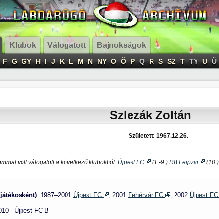
Klubok
Válogatott
Bajnokságok
F
G
GY
H
I
J
K
L
M
N
NY
O
Ö
P
Q
R
S
SZ
T
TY
U
Ü
Szlezák Zoltán
Született: 1967.12.26.
ommal volt válogatott a következő klubokból:
Újpest FC
(1.-9.)
RB Leipzig
(10.)
(játékosként)
: 1987–2001
Újpest FC
, 2001
Fehérvár FC
, 2002
Újpest F
2010– Újpest FC B