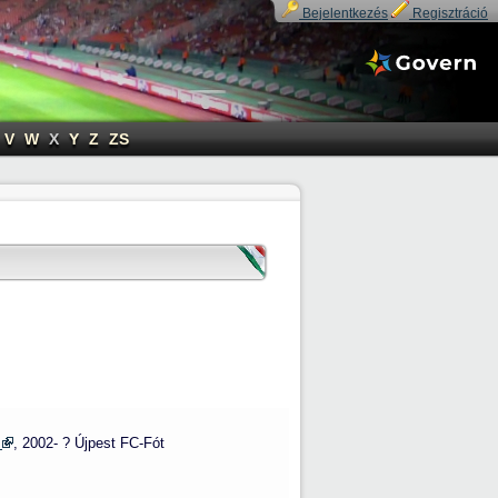
Bejelentkezés
Regisztráció
V
W
X
Y
Z
ZS
C
, 2002- ? Újpest FC-Fót