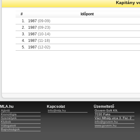
Kapitány v
#
Időpont
1.
1987
(09-09)
2.
1987
(09-23)
3.
1987
(10-14)
4.
1987
(11-18)
5.
1987
(12-02)
MLA.hu
Kapcsolat
Üzemeltető
Ajánló
info@mla.hu
Govern-Soft Kft.
Kronológia
7030 Paks
Személyek
Váci Mihály utca 3. Fsz. 2
Klubok
info@govern.hu
Válogatott
www.govern.hu
Bajnokságok