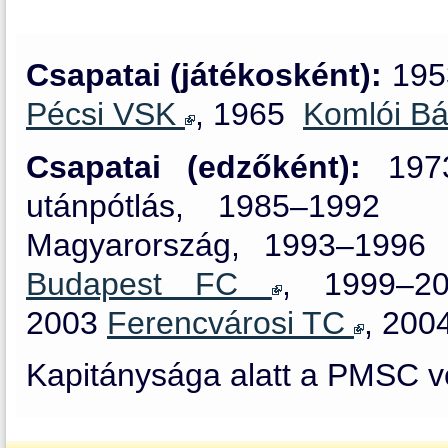
Csapatai (játékosként):
195
Pécsi VSK
, 1965
Komlói B
Csapatai (edzőként):
19
utánpótlás, 1985–199
Magyarország, 1993–19
Budapest FC
, 1999
2003
Ferencvárosi TC
, 200
Kapitánysága alatt a PMSC vez