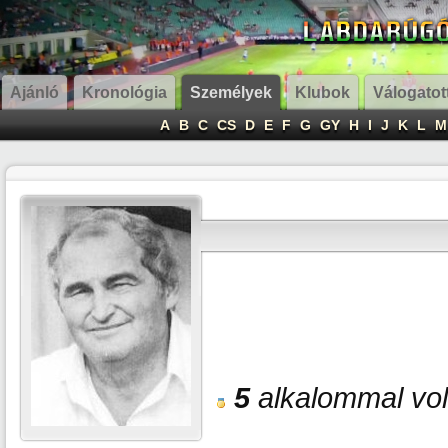
Ajánló
Kronológia
Személyek
Klubok
Válogatot
A
B
C
CS
D
E
F
G
GY
H
I
J
K
L
M
5
alkalommal volt