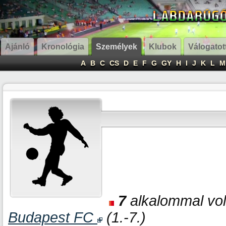
Ajánló
Kronológia
Személyek
Klubok
Válogatot
A
B
C
CS
D
E
F
G
GY
H
I
J
K
L
M
7
alkalommal volt
Budapest FC
(1.-7.)