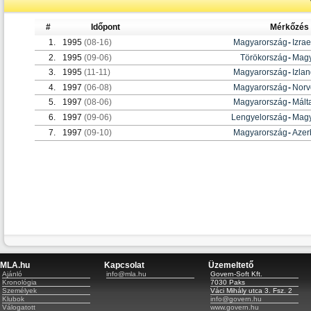
#
Időpont
Mérkőzés
1.
1995
(08-16)
Magyarország
-
Izrae
2.
1995
(09-06)
Törökország
-
Magy
3.
1995
(11-11)
Magyarország
-
Izla
4.
1997
(06-08)
Magyarország
-
Norv
5.
1997
(08-06)
Magyarország
-
Mált
6.
1997
(09-06)
Lengyelország
-
Magy
7.
1997
(09-10)
Magyarország
-
Azer
MLA.hu
Kapcsolat
Üzemeltető
Ajánló
info@mla.hu
Govern-Soft Kft.
Kronológia
7030 Paks
Személyek
Váci Mihály utca 3. Fsz. 2
Klubok
info@govern.hu
Válogatott
www.govern.hu