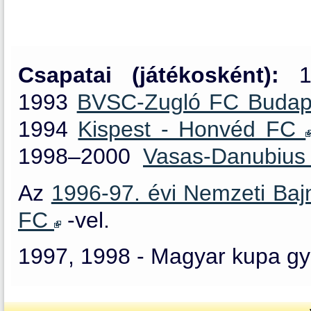
Csapatai (játékosként):
19
1993
BVSC-Zugló FC Budape
1994
Kispest - Honvéd FC
1998–2000
Vasas-Danubius
Az
1996-97. évi Nemzeti Ba
FC
-vel.
1997, 1998 - Magyar kupa g