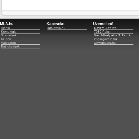
MLA.hu
Kapcsolat
Üzemeltető
Ajánló
info@mla.hu
Govern-Soft Kft.
Kronológia
7030 Paks
Személyek
Váci Mihály utca 3. Fsz. 2
Klubok
info@govern.hu
Válogatott
www.govern.hu
Bajnokságok