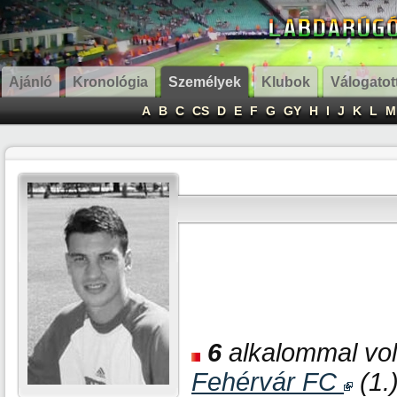
Ajánló
Kronológia
Személyek
Klubok
Válogatot
A
B
C
CS
D
E
F
G
GY
H
I
J
K
L
M
6
alkalommal volt
Fehérvár FC
(1.