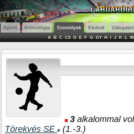
Ajánló
Kronológia
Személyek
Klubok
Válogatot
A
B
C
CS
D
E
F
G
GY
H
I
J
K
L
M
3
alkalommal volt
Törekvés SE
(1.-3.)