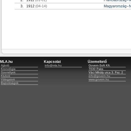
3.
1912
(04-14)
Magyarország
-
N
MLA.hu
Kapcsolat
Üzemeltető
Ajánló
info@mla.hu
Govern-Soft Kft.
Kronológia
7030 Paks
Személyek
Váci Mihály utca 3. Fsz. 2
Klubok
info@govern.hu
Válogatott
www.govern.hu
Bajnokságok