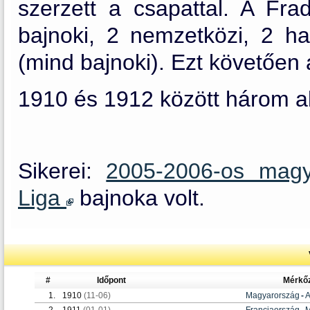
szerzett a csapattal. A Fr
bajnoki, 2 nemzetközi, 2 ha
(mind bajnoki). Ezt követően
1910 és 1912 között három al
Sikerei:
2005-2006-os magy
Liga
bajnoka volt.
#
Időpont
Mérkő
1.
1910
(11-06)
Magyarország
-
A
2.
1911
(01-01)
Franciaország
-
M