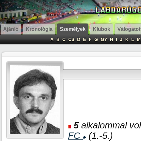
Ajánló
Kronológia
Személyek
Klubok
Válogatot
A
B
C
CS
D
E
F
G
GY
H
I
J
K
L
M
5
alkalommal volt
FC
(1.-5.)