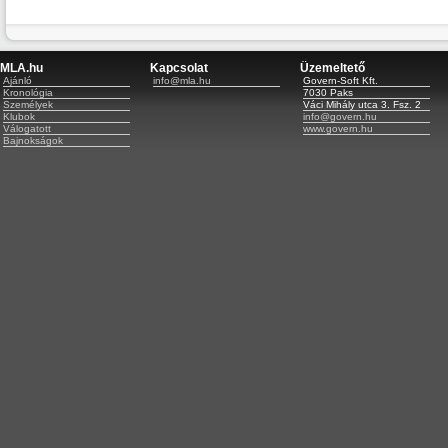
MLA.hu
Kapcsolat
Üzemeltető
Ajánló
info@mla.hu
Govern-Soft Kft.
Kronológia
7030 Paks
Személyek
Váci Mihály utca 3. Fsz. 2
Klubok
info@govern.hu
Válogatott
www.govern.hu
Bajnokságok