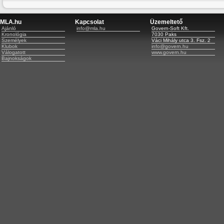
MLA.hu
Kapcsolat
Üzemeltető
Ajánló
info@mla.hu
Govern-Soft Kft.
Kronológia
7030 Paks
Személyek
Váci Mihály utca 3. Fsz. 2
Klubok
info@govern.hu
Válogatott
www.govern.hu
Bajnokságok