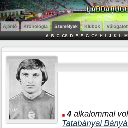
Ajánló
Kronológia
Személyek
Klubok
Válogatot
A
B
C
CS
D
E
F
G
GY
H
I
J
K
L
M
4
alkalommal volt
Tatabányai Bány