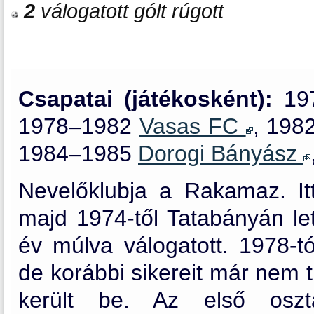
2
válogatott gólt rúgott
Csapatai (játékosként):
19
1978–1982
Vasas FC
,
198
1984–1985
Dorogi Bányász
Nevelőklubja a Rakamaz. Itt 
majd 1974-től Tatabányán le
év múlva válogatott. 1978-t
de korábbi sikereit már nem 
került be. Az első oszt