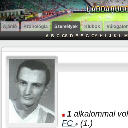
Ajánló
Kronológia
Személyek
Klubok
Válogatot
A
B
C
CS
D
E
F
G
GY
H
I
J
K
L
M
1
alkalommal volt
FC
(1.)