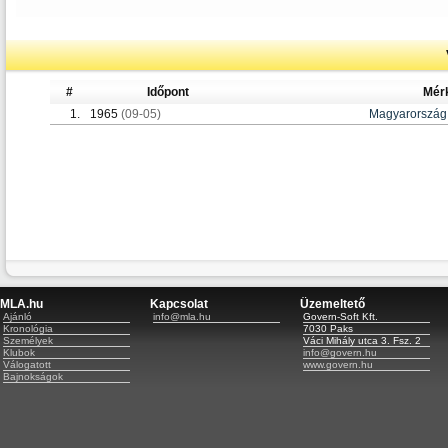
#
Időpont
Mér
1.
1965
(09-05)
Magyarország
MLA.hu
Kapcsolat
Üzemeltető
Ajánló
info@mla.hu
Govern-Soft Kft.
Kronológia
7030 Paks
Személyek
Váci Mihály utca 3. Fsz. 2
Klubok
info@govern.hu
Válogatott
www.govern.hu
Bajnokságok