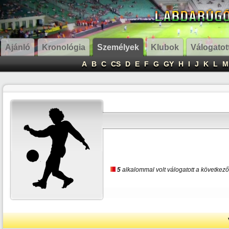
Ajánló
Kronológia
Személyek
Klubok
Válogatot
A
B
C
CS
D
E
F
G
GY
H
I
J
K
L
M
5
alkalommal volt válogatott a következő