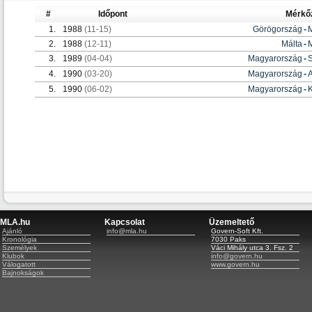
#
Időpont
Mérkő
1.
1988
(11-15)
Görögország
-
2.
1988
(12-11)
Málta
-
3.
1989
(04-04)
Magyarország
-
S
4.
1990
(03-20)
Magyarország
-
A
5.
1990
(06-02)
Magyarország
-
MLA.hu
Kapcsolat
Üzemeltető
Ajánló
info@mla.hu
Govern-Soft Kft.
Kronológia
7030 Paks
Személyek
Váci Mihály utca 3. Fsz. 2
Klubok
info@govern.hu
Válogatott
www.govern.hu
Bajnokságok